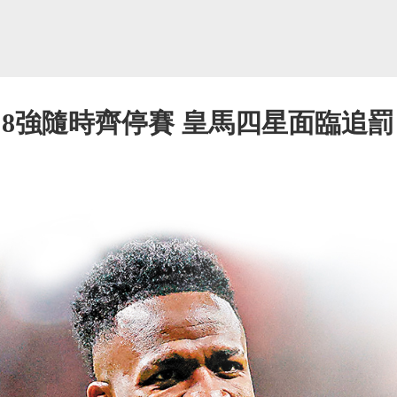
8強隨時齊停賽 皇馬四星面臨追罰