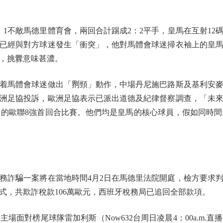
1不敵馬德里體育會，兩回合計踢成2：2平手，皇馬在互射12
已經與對方球迷發生「衝突」，他對馬體會球迷掃衣袖上的皇馬
，挑釁意味甚濃。
馬體會球迷做出「𠝹頸」動作，中場丹尼施巴路斯及基利安
洲足協投訴，歐洲足協表示已派出道德及紀律督察調查，「未
的歐聯8強首回合比賽。他們均是皇馬的核心球員，假如同時
騙一案將在當地時間4月2日在馬德里法院開庭，檢方要求判處安
形式，共欺詐稅款106萬歐元，西班牙稅務局已追回全部款項。
對榜尾球隊雷加利斯（Now632台周日凌晨4：00a.m.