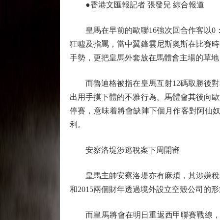
●香港文匯報記者 張發兒 綜合報道
皇馬在早前的歐聯16強次回合作客以0：
狂噓及指罵，當中翼鋒雲尼斯奧斯在比賽時
手勢，更把皇馬外套放在馬體會主場的草地
而魯迪格被指在皇馬互射12碼取勝後對着
出用手摸下體的不雅行為。馬體會其後向歐
停賽，意味着將會缺陣下個月作客對阿仙奴
利。
安察洛堤涉逃稅案下周開審
皇馬主帥安察洛堤亦有麻煩，其涉嫌稅務詐
和2015兩個財年透過境外設立空殼公司的
而皇馬將會在明日重返西甲聯賽戰線，主場面