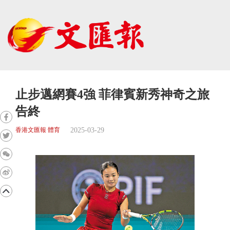
止步邁網賽4強 菲律賓新秀神奇之旅
告終
2025-03-29
香港文匯報 體育