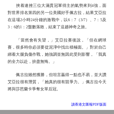
挾着連挫三位大滿貫冠軍得主的氣勢來到4強，面
對世界排名第四的另一位美國好手佩古拉，結果艾亞拉
在這場2小時24分鐘的激戰中，以6：7（3/7）、7：5及
3：6的1：2盤數落敗，結束了這趟神奇之旅。
「當然會有失望，」艾亞拉賽後說，「但在網球
賽，很多時你必須要從泥濘中找出積極面。」對於自己
綁着大腿負傷作戰，她強調並無因此受到影響，「我真
的全力以赴，拚盡無悔。」
佩古拉雖然獲勝，但坦言贏得一點也不易，並大讚
艾亞拉很有潛質，「她真的很有競爭力。」佩古拉今天
將與莎芭蘭卡爭奪女單后冠。
讀香港文匯報PDF版面