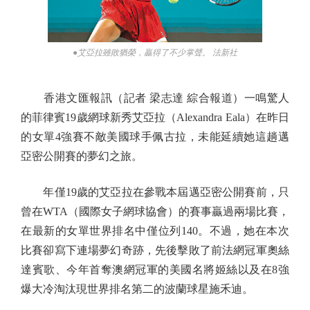
●艾亞拉雖敗猶榮，贏得了不少掌聲。 法新社
香港文匯報訊（記者 梁志達 綜合報道）一鳴驚人
的菲律賓19歲網球新秀艾亞拉（Alexandra Eala）在昨日
的女單4強賽不敵美國球手佩古拉，未能延續她這趟邁
亞密公開賽的夢幻之旅。
年僅19歲的艾亞拉在參戰本屆邁亞密公開賽前，只
曾在WTA（國際女子網球協會）的賽事贏過兩場比賽，
在最新的女單世界排名中僅位列140。不過，她在本次
比賽卻寫下連場夢幻奇跡，先後擊敗了前法網冠軍奧絲
達賓歌、今年首奪澳網冠軍的美國名將姬絲以及在8強
爆大冷淘汰現世界排名第二的波蘭球星施禾迪。