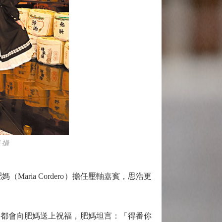
 攝
ia Cordero）擔任壓軸嘉賓，思浩更
都會向肥媽送上祝福，肥媽坦言：「得番你