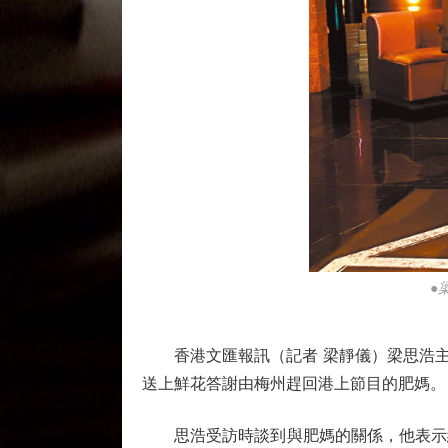
●
香港文匯報訊（記者 梁靜儀）梁思浩主持的
送上鮮花答謝由梅州趕回港上節目的肥媽。
思浩受訪時談到與肥媽的關係，他表示約