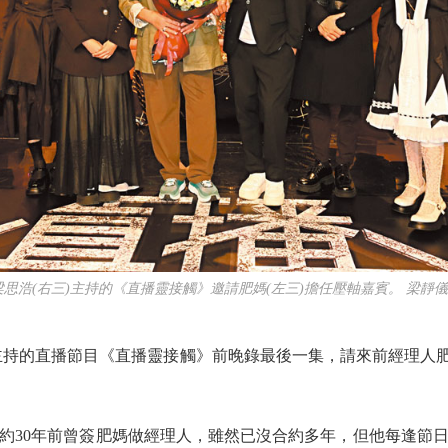
梁思浩(右三)主持的《直播靈接觸》邀請肥媽(左三)擔任壓軸嘉賓。 梁靜儀
直播節目《直播靈接觸》前晚錄最後一集，請來前經理人肥媽（Mar
30年前曾簽肥媽做經理人，雖然已沒合約多年，但他每逢節日