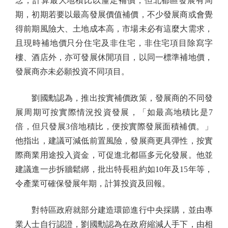
念，計算最大地積比以釐定補價，但北都區發展有周
期，初期若要以最高發展價值補價，不少發展商或會覺
得前期風險大、土地成本高，市場未必有這麼大需求，
且現時補地價只分住宅及非住宅，非住宅項目除寫字
樓、酒店外，亦可發展休閒項目，以同一標準補地價，
發展商亦未必願投資不同項目。
劉國勳認為，推出按實補價政策，發展商的不同發
展周期可按實際情況投資發展，「如最高地積比是7
倍，但只發展3倍地積比，便按實際發展面積補價。」
他指出，建議可減低前置風險，發展商更具彈性，按實
際商業用途投入資金，可促進北都區多元化發展。他並
建議進一步拆牆鬆綁，批出特長租約如10年及15年等，
令產業可確保發展年期，計算投資及回報。
對特區政府就部分建造環節進行中央採購，並由專
業人士自行認證，劉國勳認為在政府縮減人手下，由相