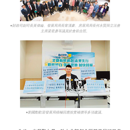
●財政司副司長黃偉綸、發展局局長甯漢豪、房屋局局長何永賢與立法會
主席梁君彥等議員於會前合照。
●劉國勳歡迎發展局積極回應按實補價等多項建議。