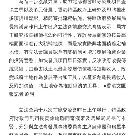
為進一步凝聚力量，助力北部都會區等發展項目盡
快去馬以及多元發展，香港特區政府正研究及即將推出
多項拆牆鬆綁、精簡審批流程措施。特區政府發展局局
長甯漢豪昨日上午出席立法會前廳交流會後表示，局方
正研究按實補價概念的可行性，容許發展商無須按最高
樓面面積進行大額補地價，而是按實際興建面積釐定補
地價。有立法會議員認為有關措施可增加發展商或企業
的投資意慾，加快發展項目早日落實，反映政府改變傳
統思維，由過去以土地最高發展價值獲得短期收入，改
變成將土地作為發展平台和工具，以產業創造長遠收入
及附加價值，將土地變為推動經濟的工具。 ●香港文匯
報記者 劉明
立法會第十八次前廳交流會昨日上午舉行，特區政
府財政司副司長黃偉綸聯同甯漢豪及房屋局局長何永
賢，分別與立法會發展事務委員會主席盧偉國和房屋事