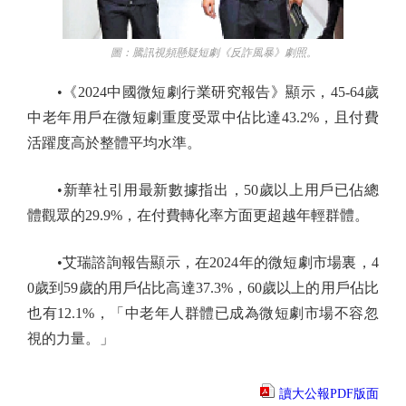
圖：騰訊視頻懸疑短劇《反詐風暴》劇照。
•《2024中國微短劇行業研究報告》顯示，45-64歲
中老年用戶在微短劇重度受眾中佔比達43.2%，且付費
活躍度高於整體平均水準。
•新華社引用最新數據指出，50歲以上用戶已佔總
體觀眾的29.9%，在付費轉化率方面更超越年輕群體。
•艾瑞諮詢報告顯示，在2024年的微短劇市場裏，4
0歲到59歲的用戶佔比高達37.3%，60歲以上的用戶佔比
也有12.1%，「中老年人群體已成為微短劇市場不容忽
視的力量。」
讀大公報PDF版面