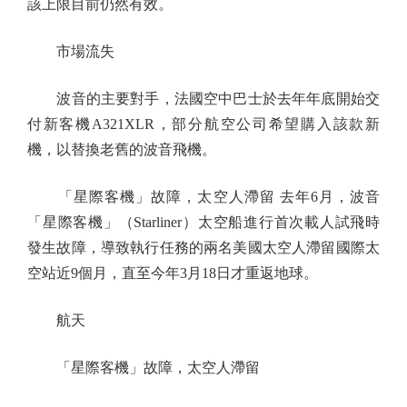
該上限目前仍然有效。
市場流失
波音的主要對手，法國空中巴士於去年年底開始交
付新客機A321XLR，部分航空公司希望購入該款新
機，以替換老舊的波音飛機。
「星際客機」故障，太空人滯留 去年6月，波音
「星際客機」（Starliner）太空船進行首次載人試飛時
發生故障，導致執行任務的兩名美國太空人滯留國際太
空站近9個月，直至今年3月18日才重返地球。
航天
「星際客機」故障，太空人滯留