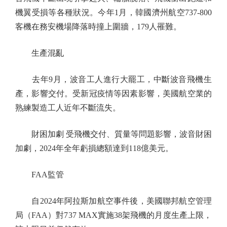
機翼受損等各種狀況。今年1月，韓國濟州航空737-800
客機在務安機場降落時撞上圍牆，179人罹難。
生產混亂
去年9月，波音工人進行大罷工，中斷波音飛機生
產，影響交付。受新冠疫情等因素影響，美國航空業的
熟練製造工人近年不斷流失。
財困加劇 受飛機交付、質量等問題影響，波音財困
加劇，2024年全年虧損總額達到118億美元。
FAA監管
自2024年阿拉斯加航空事件後，美國聯邦航空管理
局（FAA）對737 MAX實施38架飛機的月度生產上限，