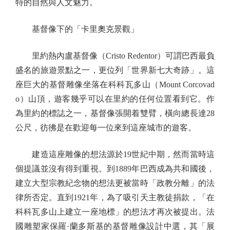
特的自然與人文魅力。
基督像下的「卡里奧克景觀」
里約熱內盧基督像（Cristo Redentor）可謂巴西最負
盛名的旅遊景點之一，更位列「世界新七大奇跡」。這
座巨大的基督雕像坐落在科科瓦多山（Mount Corcovad
o）山頂，遊客幾乎可以在里約的任何位置看到它。作
為里約的標誌之一，基督像張開着雙臂，橫向總長達28
公尺，彷彿是在歡迎每一位來到這座城市的遊客。
建造這座雕像的想法源於19世紀中期，然而當時這
個提議並沒有得到重視。到1889年巴西成為共和國後，
建立大型宗教紀念物的想法更被當時「政教分離」的法
律所否定。直到1921年，為了吸引天主教徒捐款，「在
科科瓦多山上建立一座地標」的想法才再次被提出。法
國雕塑家保羅·蘭多斯基的基督雕像設計中選，其「展