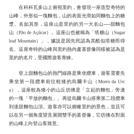
在科科瓦多山上俯視里約，會發現一座造型奇特的
山峰，外形似一塊麵包，山的表面光滑如同麵包上的糖
漿。名如其形，這座山是里約的另一大名山──甜麵包
山（Pão de Açúcar）。這座山也被稱為「塔糖山（Sugar
loaf Mountain）」，據說是因先民認為其酷似塔糖而得
名。這座奇特的山峰與里約熱內盧基督像同樣被認為是
里約的名片，受國際遊客青睞。
登上甜麵包山的熱門線路是乘坐纜車，遊客需要先
乘坐第一段纜車前往較矮的烏爾卡山（Morro da Urc
a），這座較為矮小的山丘彷彿是「立起的麵包」旁邊
的一塊「平放的麵包」。再從烏爾卡山搭乘第二段纜車
到達甜麵包山頂。遊客亦可以俯瞰里約的景色，並且可
以在另一個角度望見展開雙手的基督像，它彷彿在對面
的山峰上向登山客致意。