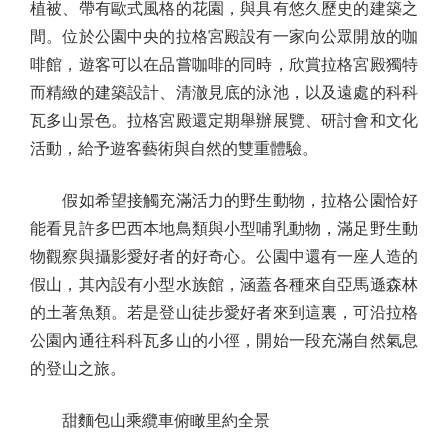
植被、帶有歐式風格的花園，與具有悠久歷史的建築之
間。位於公園中央的拉格宮殿設有一家向公眾開放的咖
啡館，遊客可以在品嘗咖啡的同時，欣賞拉格宮殿獨特
而精緻的建築設計、清澈見底的泳池，以及遠處的科科
瓦多山景色。拉格宮殿還定期舉辦展覽、研討會和文化
活動，給予遊客藝術與自然的雙重體驗。
假如希望接觸充滿活力的野生動物，拉格公園恰好
能看見許多巴西本地鳥類與小型哺乳動物，滿足野生動
物觀察與攝影愛好者的好奇心。公園中還有一座人造的
假山，其內設有小型水族館，涵蓋各種來自亞馬遜森林
的土著魚類。若是登山徒步愛好者來到這裏，可沿拉格
公園內通往科科瓦多山的小徑，開始一段充滿自然氣息
的登山之旅。
甜麵包山乘纜車俯瞰里約全景