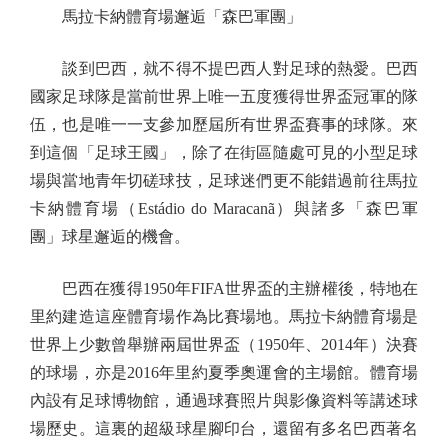
馬拉卡納體育場邂逅「森巴軍團」
談到巴西，就不得不提巴西人對足球的熱愛。巴西
國家足球隊是當前世界上唯一五度獲得世界盃冠軍的隊
伍，也是唯一一支參加歷屆所有世界盃賽事的球隊。來
到這個「足球王國」，除了在街區隨處可見的小型足球
場與當地青年切磋球技，足球迷們更不能錯過前往馬拉
卡納體育場（Estádio do Maracanã）與諸多「森巴軍
團」球星邂逅的機會。
巴西在獲得1950年FIFA世界盃的主辦權後，特地在
里約建造這座體育場作為比賽場地。馬拉卡納體育場是
世界上少數曾舉辦兩屆世界盃（1950年、2014年）決賽
的球場，亦是2016年里約夏季奧運會的主場館。體育場
內設有足球博物館，通過球賽照片與影像資料等講述球
場歷史。這裏的超級球星腳印台，還留有多名巴西著名