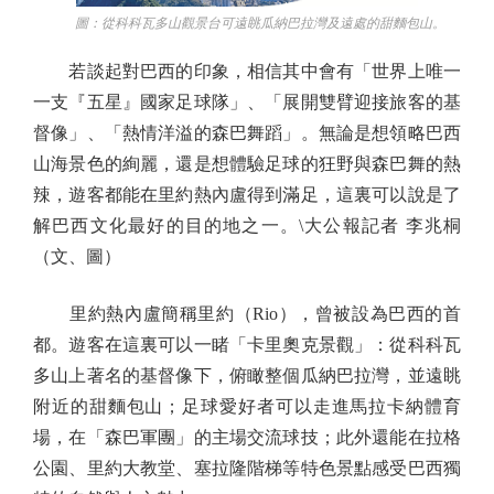
圖：從科科瓦多山觀景台可遠眺瓜納巴拉灣及遠處的甜麵包山。
若談起對巴西的印象，相信其中會有「世界上唯一
一支『五星』國家足球隊」、「展開雙臂迎接旅客的基
督像」、「熱情洋溢的森巴舞蹈」。無論是想領略巴西
山海景色的絢麗，還是想體驗足球的狂野與森巴舞的熱
辣，遊客都能在里約熱內盧得到滿足，這裏可以說是了
解巴西文化最好的目的地之一。\大公報記者 李兆桐
（文、圖）
里約熱內盧簡稱里約（Rio），曾被設為巴西的首
都。遊客在這裏可以一睹「卡里奧克景觀」：從科科瓦
多山上著名的基督像下，俯瞰整個瓜納巴拉灣，並遠眺
附近的甜麵包山；足球愛好者可以走進馬拉卡納體育
場，在「森巴軍團」的主場交流球技；此外還能在拉格
公園、里約大教堂、塞拉隆階梯等特色景點感受巴西獨