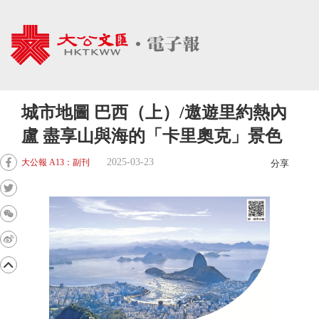
城市地圖 巴西（上）/遨遊里約熱內
盧 盡享山與海的「卡里奧克」景色
2025-03-23
大公報 A13：副刊
分享