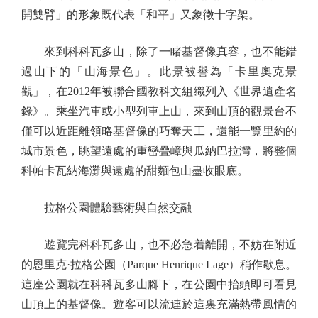
開雙臂」的形象既代表「和平」又象徵十字架。
來到科科瓦多山，除了一睹基督像真容，也不能錯
過山下的「山海景色」。此景被譽為「卡里奧克景
觀」，在2012年被聯合國教科文組織列入《世界遺產名
錄》。乘坐汽車或小型列車上山，來到山頂的觀景台不
僅可以近距離領略基督像的巧奪天工，還能一覽里約的
城市景色，眺望遠處的重巒疊嶂與瓜納巴拉灣，將整個
科帕卡瓦納海灘與遠處的甜麵包山盡收眼底。
拉格公園體驗藝術與自然交融
遊覽完科科瓦多山，也不必急着離開，不妨在附近
的恩里克·拉格公園（Parque Henrique Lage）稍作歇息。
這座公園就在科科瓦多山腳下，在公園中抬頭即可看見
山頂上的基督像。遊客可以流連於這裏充滿熱帶風情的