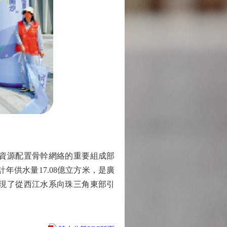
資源配置骨幹網絡的重要組成部
年供水量17.08億立方米，是廣
現了從西江水系向珠三角東部引