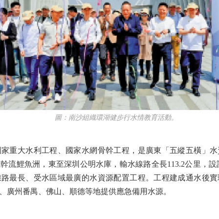
圖：南沙組織環湖健步行水情教育活動。
重大水利工程、國家水網骨幹工程，是廣東「五縱五橫」水
流鯉魚洲，東至深圳公明水庫，輸水線路全長113.2公里，設計
線路最長、受水區域最廣的水資源配置工程。工程建成通水後實
、廣州番禺、佛山、順德等地提供應急備用水源。