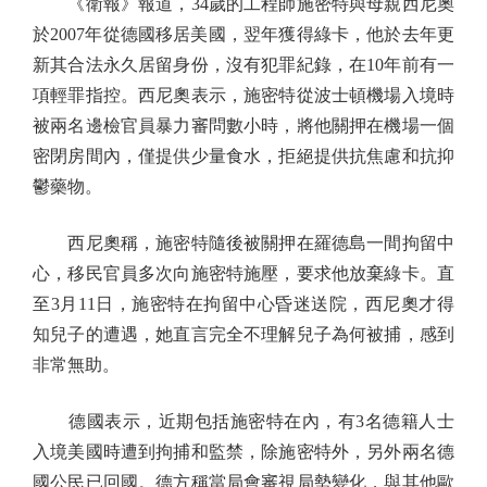
《衛報》報道，34歲的工程師施密特與母親西尼奧
於2007年從德國移居美國，翌年獲得綠卡，他於去年更
新其合法永久居留身份，沒有犯罪紀錄，在10年前有一
項輕罪指控。西尼奧表示，施密特從波士頓機場入境時
被兩名邊檢官員暴力審問數小時，將他關押在機場一個
密閉房間內，僅提供少量食水，拒絕提供抗焦慮和抗抑
鬱藥物。
西尼奧稱，施密特隨後被關押在羅德島一間拘留中
心，移民官員多次向施密特施壓，要求他放棄綠卡。直
至3月11日，施密特在拘留中心昏迷送院，西尼奧才得
知兒子的遭遇，她直言完全不理解兒子為何被捕，感到
非常無助。
德國表示，近期包括施密特在內，有3名德籍人士
入境美國時遭到拘捕和監禁，除施密特外，另外兩名德
國公民已回國。德方稱當局會審視局勢變化，與其他歐