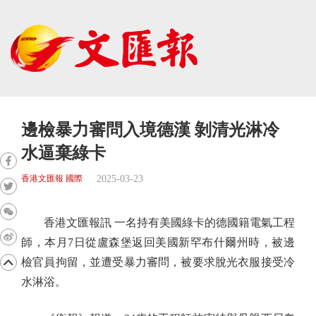
邊檢暴力審問入境德漢 剝清光淋冷
水逼棄綠卡
2025-03-23
香港文匯報 國際
香港文匯報訊 一名持有美國綠卡的德國籍電氣工程
師，本月7日從盧森堡返回美國新罕布什爾州時，被邊
檢官員拘留，並遭受暴力審問，被要求脫光衣服接受冷
水淋浴。