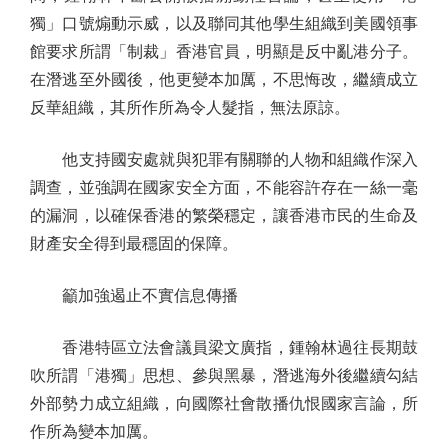
獨」口號煽動示威，以及聯同其他學生組織到美國領事
館要求所謂「制裁」香港官員，明顯是反中亂港分子。
在潛逃至外國後，他更變本加厲，不思悔改，繼續成立
反華組織，其所作所為令人髮指，無法原諒。
他支持國安處就與犯罪有關聯的人物和組織作深入
調查，並強調在國家安全方面，不能容許存在一絲一毫
的漏洞，以確保香港的繁榮穩定，讓香港市民的生命及
財產安全得到最穩固的保障。
籲加強遏止不實信息傳播
香港特區立法會議員梁文廣指，鍾翰林過往長期鼓
吹所謂「港獨」思想、參與黑暴，潛逃海外後繼續勾結
外部勢力成立組織，向國際社會散播仇恨國家言論，所
作所為變本加厲。