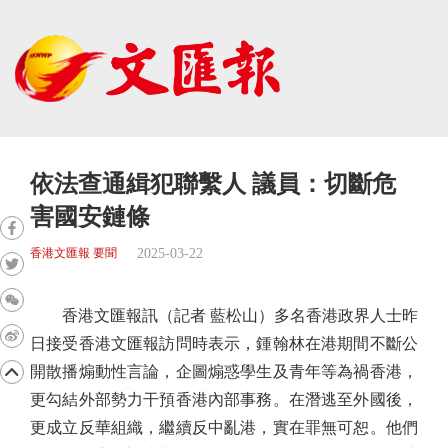
依法查通緝犯聯繫人 議員：切斷危
害國安鏈條
2025-03-22
香港文匯報 要聞
香港文匯報訊（記者 藍松山）多名香港政界人士昨
日接受香港文匯報訪問時表示，鍾翰林在港期間不斷公
開散播煽動性言論，企圖煽惑學生及青年等為禍香港，
更勾結外部勢力干預香港內部事務。在潛逃至外國後，
更成立反華組織，繼續反中亂港，實在罪無可恕。他們