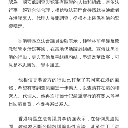
認為，國安處調查與犯罪有關聯的人物和組織，是依法
行事，絕對合法合理，相信執法部門會持續就被通緝者
在港聯繫人、代理人展開調查，從根本上確保香港的繁
榮穩定。
香港特區立法會議員梁熙表示，鍾翰林前年違反懲
教監管令潛逃英國，在當地仍活躍於組織、宣傳抹黑香
港的行動，更與其他反華組織勾結，串連反華政客，可
見是不思悔改、變本加厲。
他相信香港警方的行動已打擊了其同黨在港的氣
焰，希望有關調查範圍進一步擴大，以查清其在港的聯
繫人、代理人。他再次呼籲干犯嚴重罪行的有關人等早
日回港自首，不要再累己累人。
香港特區立法會議員李鎮強表示，在修例風波期
間，鍾翰林不斷公開散播煽動性言論，甚至使用「港