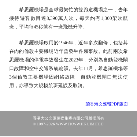
希思羅機場是全球最繁忙的雙跑道機場之一，去年
接待遊客數目達8,390萬人次，每天約有1,300架次航
班，平均每45秒就有一班飛機升降。
希思羅機場啟用於1946年，近年多次翻修，包括其
在內的倫敦主要機場近年曾發生各類事故。此前兩次希
思羅機場的停電事故發生在2023年，分別為自動登機閘
口故障和空中交通系統崩潰。去年11月，希思羅機場等
3個倫敦主要機場因網絡故障，自動登機閘口無法使
用，亦導致大規模航班延誤及取消。
讀香港文匯報PDF版面
香港大公文匯傳媒集團有限公司版權所有
© 1997-2026 WWW.TKWW.HK LIMITED.