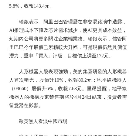
5.8%，收報143.4元。
瑞銀表示，阿里巴巴管理層在非交易路演中透露，
AI推理成本下降及芯片需求減少，使AI更具成本效益，
短期內公司將更多關注企業端業務。瑞銀表示，儘管阿
里巴巴今年股價已累積較大升幅，可是現價仍然具價值
潛力，重申「買入」評級，目標價上調至172元。
人形機器人股表現強勁，美的集團研發的人形機器
人首次曝光，股價升10%，收報80.2元；地平線機器人
（09660）股價升6%，收報7.68元。里昂提醒，地平線
機器人的機構股東禁售期將於4月24日結束，投資者需
留意潛在影響。
歐英無人看淡中國市場