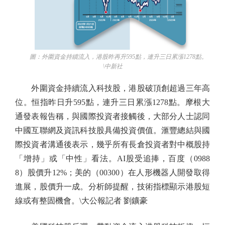
圖：外圍資金持續流入，港股昨再升595點，連升三日累漲1278點。
\中新社
外圍資金持續流入科技股，港股破頂創超過三年高
位。恒指昨日升595點，連升三日累漲1278點。摩根大
通發表報告稱，與國際投資者接觸後，大部分人士認同
中國互聯網及資訊科技股具備投資價值。滙豐總結與國
際投資者溝通後表示，幾乎所有長倉投資者對中概股持
「增持」或「中性」看法。AI股受追捧，百度（0988
8）股價升12%；美的（00300）在人形機器人開發取得
進展，股價升一成。分析師提醒，技術指標顯示港股短
線或有整固機會。\大公報記者 劉鑛豪