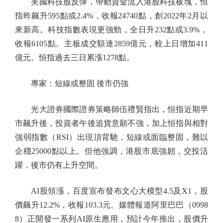
美國科技股反彈，帶動資金流入港股科技板塊，恒
指昨飆升595點或2.4%，收報24740點，創2022年2月以
來新高。科技指數表現更強勁，全日升232點或3.9%，
收報6105點。主板成交額達2859億元，較上日增加411
億元。恒指過去三日累漲1278點。
專家：短線或整固 後市仍強
光大證券國際證券策略師伍禮賢指出，恒指近期早
市飆升後，投資者午後追貨意願不強，加上恒指與相對
強弱指數（RSI）出現頂背馳，短線或面臨整固，難以
企穩25000點以上。但他強調，港股市底強韌，交投活
躍，後市仍有上升空間。
AI股領漲，百度宣布發布文心大模型4.5及X1，股
價飆升12.2%，收報103.3元。媒體報道阿里巴巴（0998
8）正開發一系列AI原生應用，預計今年推出，股價升