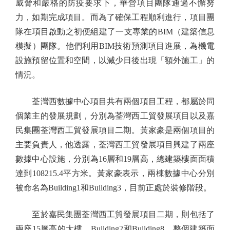
威脅和嚴格的防疫要求下，華營項目團隊通過不懈努
力，如期完成項目。而為了確保工程順利進行，項目團
隊在項目啟動之初便組建了一支專業的BIM（建築信息
模擬）團隊。他們利用BIM技術預測項目進展，為機電
設施預留位置和空間，以減少日後出現「額外施工」的
情況。
荃灣西數據中心項目共有兩個項目工程，都屬於同
個業主的發展規劃，分別為荃灣西工貿發展項目以及嘉
民集團荃灣西工貿發展項目二期。黃家豪是兩個項目的
主要負責人，他透露，荃灣西工貿發展項目興建了兩座
數據中心設施，分別為16層和19層高，總建築樓面面積
達到108215.4平方米。黃家豪表示，兩棟數據中心分別
被命名為Building1和Building3，目前正處於裝修階段。
至於嘉民集團荃灣西工貿發展項目二期，則包括了
兩座15層高的大樓，Building2和Building8，整個建築面