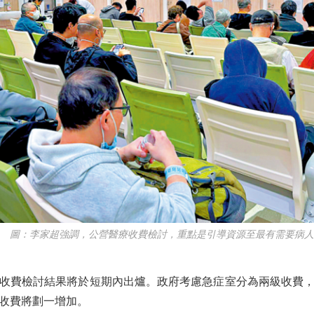
圖：李家超強調，公營醫療收費檢討，重點是引導資源至最有需要病人
費檢討結果將於短期內出爐。政府考慮急症室分為兩級收費，
收費將劃一增加。