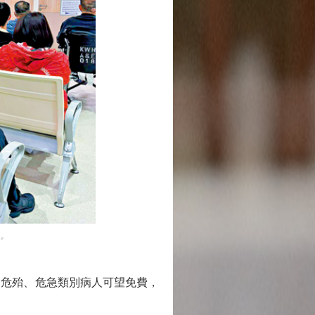
。
危殆、危急類別病人可望免費，