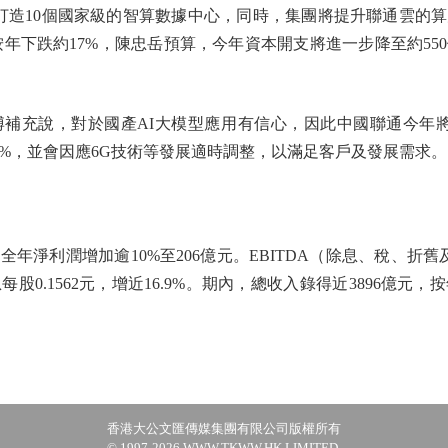
打造10個國家級的智算數據中心，同時，集團將提升聯通雲的
，按年下跌約17%，陳忠岳預算，今年資本開支將進一步降至約5
充說，對於國產AI大模型應用有信心，因此中國聯通今年將繼
0%，並會因應6G技術等發展適時調整，以滿足客戶及發展需求。
年淨利潤增加逾10%至206億元。EBITDA（除息、稅、折舊
每股0.1562元，增近16.9%。期內，總收入錄得近3896億元，
香港大公文匯傳媒集團有限公司版權所有
© 1997-2026 WWW.TKWW.HK LIMITED.