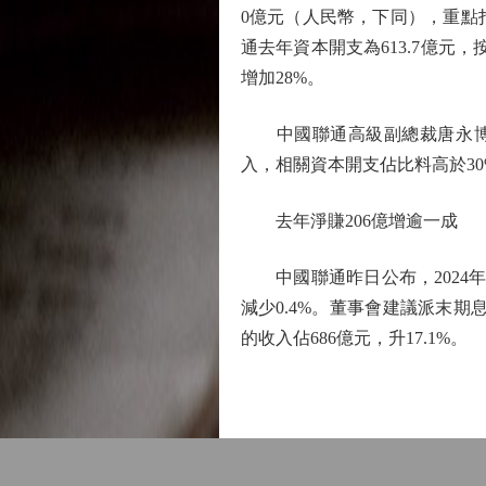
0億元（人民幣，下同），重點
通去年資本開支為613.7億元
增加28%。
中國聯通高級副總裁唐永博補
入，相關資本開支佔比料高於3
去年淨賺206億增逾一成
中國聯通昨日公布，2024年全
減少0.4%。董事會建議派末期息
的收入佔686億元，升17.1%。