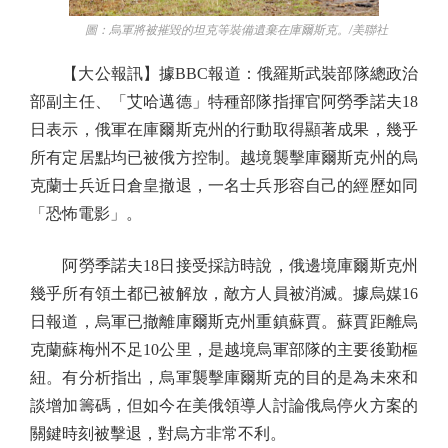
圖：烏軍將被摧毀的坦克等裝備遺棄在庫爾斯克。/美聯社
【大公報訊】據BBC報道：俄羅斯武裝部隊總政治
部副主任、「艾哈邁德」特種部隊指揮官阿勞季諾夫18
日表示，俄軍在庫爾斯克州的行動取得顯著成果，幾乎
所有定居點均已被俄方控制。越境襲擊庫爾斯克州的烏
克蘭士兵近日倉皇撤退，一名士兵形容自己的經歷如同
「恐怖電影」。
阿勞季諾夫18日接受採訪時說，俄邊境庫爾斯克州
幾乎所有領土都已被解放，敵方人員被消滅。據烏媒16
日報道，烏軍已撤離庫爾斯克州重鎮蘇賈。蘇賈距離烏
克蘭蘇梅州不足10公里，是越境烏軍部隊的主要後勤樞
紐。有分析指出，烏軍襲擊庫爾斯克的目的是為未來和
談增加籌碼，但如今在美俄領導人討論俄烏停火方案的
關鍵時刻被擊退，對烏方非常不利。