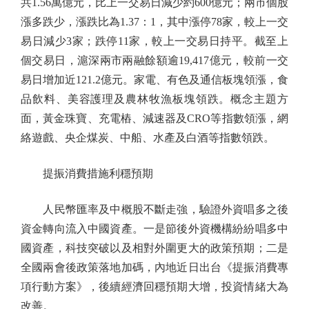
共1.56萬億元，比上一交易日減少約600億元；兩市個股
漲多跌少，漲跌比為1.37：1，其中漲停78家，較上一交
易日減少3家；跌停11家，較上一交易日持平。截至上
個交易日，滬深兩市兩融餘額逾19,417億元，較前一交
易日增加近121.2億元。家電、有色及通信板塊領漲，食
品飲料、美容護理及農林牧漁板塊領跌。概念主題方
面，黃金珠寶、充電樁、減速器及CRO等指數領漲，網
絡遊戲、央企煤炭、中船、水產及白酒等指數領跌。
提振消費措施利穩預期
人民幣匯率及中概股不斷走強，驗證外資唱多之後
資金轉向流入中國資產。一是節後外資機構紛紛唱多中
國資產，科技突破以及相對外圍更大的政策預期；二是
全國兩會後政策落地加碼，內地近日出台《提振消費專
項行動方案》，後續經濟回穩預期大增，投資情緒大為
改善。