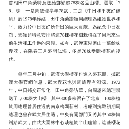
首相田中角榮特意送給鄧穎超78株名品山櫻。選取「7
8」株，一是周總理享年78歲，二是《中日和平友好條
約》於1978年締結，田中角榮讚頌周總理為維護世界和
平、致力於中日友好所作出的巨大貢獻。為紀念中日友
誼，鄧穎超特意安排將這78棵櫻花樹栽植在了周恩來生
前生活和工作過的東湖。如今，武漢東湖磨山一萬餘株
櫻花，在陽春三月盛開似海，多是78株受贈櫻花的後
代。
每年三月中旬，武漢大學櫻花也進入盛花期。據武
漢大學官網信息，武大櫻花也與周總理有淵源。1972
年，中日邦交正常化，田中角榮訪華，向周恩來總理贈
送了1,000株大山櫻，其中800多株留在了北京，100株植
於周總理曾居住過的南京梅園新村，考慮到抗戰初期周
總理也曾在武大居住過，中央有關部門又將其中50株轉
贈給武大，由武大園林中心栽植於半山廬前，這些櫻花