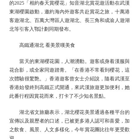
的2025「相約春天賞櫻花」知音湖北賞花遊活動在武漢
東湖櫻園啟動，邀約海內外遊客共赴賞花之旅，十萬港
客遊湖北、百萬大灣區人遊湖北、長三角和成渝人遊湖
北等引客入鄂計劃同期發布。
高鐵通湖北 看美景嘆美食
當天的東湖櫻花園，人潮湧動。遊客或身着漢服與
花合影，或全家同遊踏青。「在香港不常看到櫻花，這
次體驗很驚艶。」香港遊客曾女士介紹說，隨着武漢至
香港始發終到高鐵正式開通，來武漢旅遊更加便利，她
此番行程因賞花而來，打卡了不少知名景點。
湖北省文旅廳表示，湖北櫻花美景通過各種平台的
宣傳以及親歷者的口述，已被更多港人認可和喜愛，加
之飲食、風景、人文多樣化，今年賞花團比往年更受歡
迎。