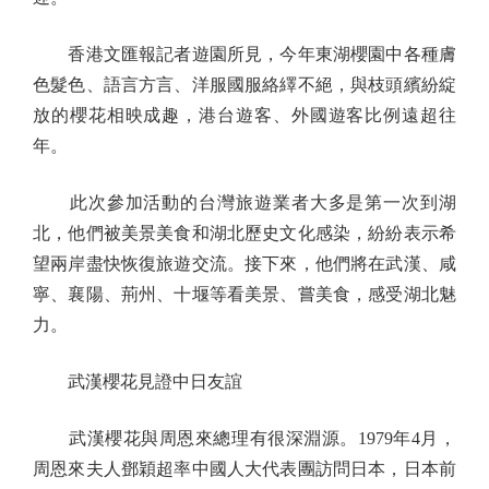
香港文匯報記者遊園所見，今年東湖櫻園中各種膚
色髮色、語言方言、洋服國服絡繹不絕，與枝頭繽紛綻
放的櫻花相映成趣，港台遊客、外國遊客比例遠超往
年。
此次參加活動的台灣旅遊業者大多是第一次到湖
北，他們被美景美食和湖北歷史文化感染，紛紛表示希
望兩岸盡快恢復旅遊交流。接下來，他們將在武漢、咸
寧、襄陽、荊州、十堰等看美景、嘗美食，感受湖北魅
力。
武漢櫻花見證中日友誼
武漢櫻花與周恩來總理有很深淵源。1979年4月，
周恩來夫人鄧穎超率中國人大代表團訪問日本，日本前