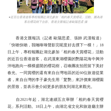
●近百位香港遊客專程報團赴湖北參加「相約春天賞櫻花」活動。圖為港
客在櫻花樹下合影。香港文匯報記者歐陽思柔 攝
香港文匯報訊（記者 歐陽思柔、張帥 武漢報道）
「快啲快啲，我哋嗱嗱聲影完呢度好去撲下一棵！」18
日上午，專程報團赴湖北參加「相約春天賞櫻花」活動
的近百位香港遊客，在武漢東湖櫻園的艷陽花海中興沖
沖地跑向一棵棵盛開的櫻花樹，召喚團友拍照留下美好
春光。一同賞櫻的還有來自台灣地區的近60位旅遊從業
者，來自台灣的李子豪先生用「驚艷」來評價東湖櫻園
的景致，並表示會介紹更多的朋友到湖北來觀光。
自2021年起，湖北連續五次舉辦「相約春天賞櫻
花」系列活動。18日上午，由湖北省文化和旅遊廳主辦