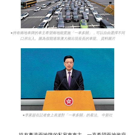
●持有兩地車牌的車主希望兩地能實施「一車多關」，可以自由選擇不同
口岸出入。圖為假期港珠澳大橋出現長長的車龍。 資料圖片
●李家超在記者會上表達對「一車多關」的看法。 中新社
持有粵港兩地牌的私家車車主，一直希望兩地政府