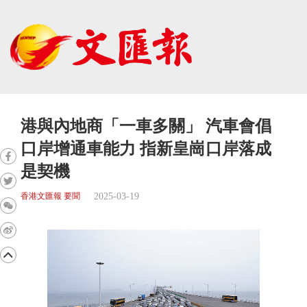
港與內地商「一車多關」 汽車會倡
口岸增通車能力 指新皇崗口岸落成
是契機
2025-03-19
香港文匯報 要聞