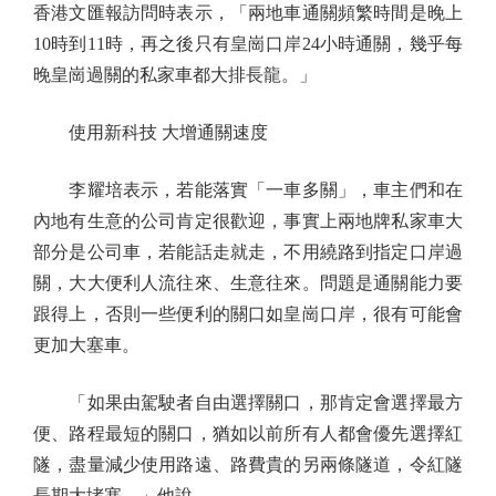
香港文匯報訪問時表示，「兩地車通關頻繁時間是晚上
10時到11時，再之後只有皇崗口岸24小時通關，幾乎每
晚皇崗過關的私家車都大排長龍。」
使用新科技 大增通關速度
李耀培表示，若能落實「一車多關」，車主們和在
內地有生意的公司肯定很歡迎，事實上兩地牌私家車大
部分是公司車，若能話走就走，不用繞路到指定口岸過
關，大大便利人流往來、生意往來。問題是通關能力要
跟得上，否則一些便利的關口如皇崗口岸，很有可能會
更加大塞車。
「如果由駕駛者自由選擇關口，那肯定會選擇最方
便、路程最短的關口，猶如以前所有人都會優先選擇紅
隧，盡量減少使用路遠、路費貴的另兩條隧道，令紅隧
長期大堵塞。」他說。