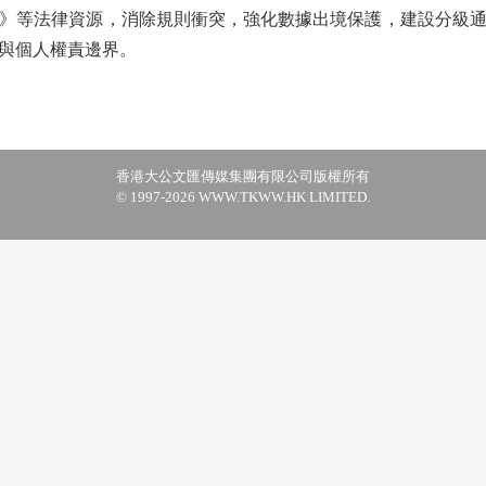
》等法律資源，消除規則衝突，強化數據出境保護，建設分級
與個人權責邊界。
香港大公文匯傳媒集團有限公司版權所有
© 1997-2026 WWW.TKWW.HK LIMITED.