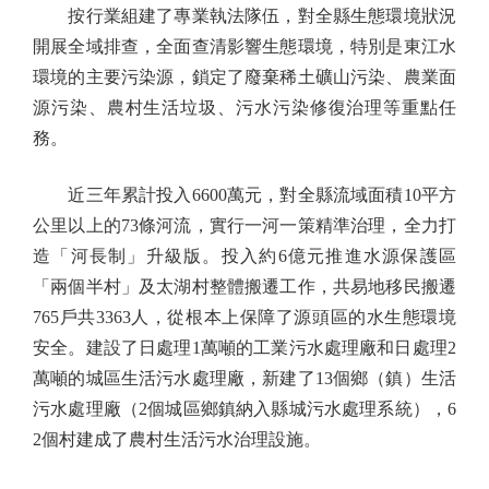
按行業組建了專業執法隊伍，對全縣生態環境狀況
開展全域排查，全面查清影響生態環境，特別是東江水
環境的主要污染源，鎖定了廢棄稀土礦山污染、農業面
源污染、農村生活垃圾、污水污染修復治理等重點任
務。
近三年累計投入6600萬元，對全縣流域面積10平方
公里以上的73條河流，實行一河一策精準治理，全力打
造「河長制」升級版。投入約6億元推進水源保護區
「兩個半村」及太湖村整體搬遷工作，共易地移民搬遷
765戶共3363人，從根本上保障了源頭區的水生態環境
安全。建設了日處理1萬噸的工業污水處理廠和日處理2
萬噸的城區生活污水處理廠，新建了13個鄉（鎮）生活
污水處理廠（2個城區鄉鎮納入縣城污水處理系統），6
2個村建成了農村生活污水治理設施。