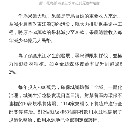
圖：尋烏縣 為東江水作出的貢獻和犧牲
作為果業大縣，果業是尋烏百姓的重要收入來源，
為減少農業對東江源頭的污染，縣大力推動退果還林工
程，將原本60萬畝的果林減少至26畝，果農總體收入每
年減少34億元人民幣。
為了保護東江水生態發展，尋烏縣限制採伐，並極
力推動樹林種植。如今全縣森林覆蓋率提升到超過8
2%。
每年投入7000萬元，確保城鄉環衞「全域」一體化
治理，城鄉生活垃圾實現日產日清。對禁養區內環保不
達標的10家規模養豬場、1114家規模以下養殖戶進行全
部關停整治。對2個縣級和63個鄉村飲用水源地開展了
規範化整治，飲用水源地已全部劃定保護區。