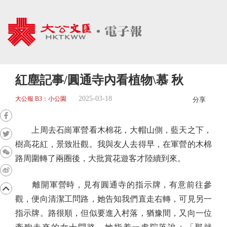
紅塵記事/圓通寺內看植物\慕 秋
2025-03-18
大公報 B3：小公園
分享
上周去石崗軍營看木棉花，大帽山側，藍天之下，
樹高花紅，景致壯觀。我與友人去得早，在軍營的木棉
路周圍轉了兩圈後，大批賞花遊客才陸續到來。
離開軍營時，見有圓通寺的指示牌，有意前往參
觀，便向清潔工問路，她告知我們直走右轉，可見另一
指示牌。路很順，但似要進入村落，猶豫間，又向一位