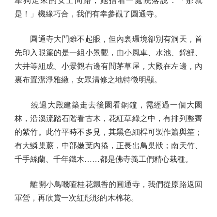
牽狗走來的女士問路，她指着一處院落說：「那就
是！」機緣巧合，我們有幸參觀了圓通寺。
圓通寺大門雖不起眼，但內裏環境卻別有洞天，首
先印入眼簾的是一組小景觀，由小風車、水池、錦鯉、
大井等組成。小景觀右邊有間茅草屋，大殿在左邊，內
裏布置潔淨雅緻，女眾清修之地特徵明顯。
繞過大殿建築走去後園看銅鐘，需經過一個大園
林，沿溪流踏石階看古木，花紅草綠之中，有排列整齊
的紫竹。此竹平時不多見，其黑色細桿可製作簫與笙；
有大鱗巢蕨，中部嫩葉內捲，正長出鳥巢狀；南天竹、
千手絲蘭、千年鐵木……都是佛寺義工們精心栽種。
離開小鳥嘰喳桂花飄香的圓通寺，我們從原路返回
軍營，再欣賞一次紅彤彤的木棉花。