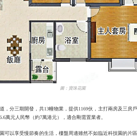
圖：寶珠花園
分三期開發，共13幢物業，提供1169伙，主打兩房及三房
.6萬元人民幣（約7萬港元），適合剛需置業者。
可以享受慢節奏的生活，樓盤周邊雖然不如臨近科技園的片區