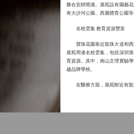
勝在安靜閒適。屋苑設有園藝花
有大沙河公園、西麗體育公園等
名校雲集 教育資源豐富
寶珠花園靠近龍珠大道和西麗
屋苑周邊名校雲集，包括深圳第
育資源。其中，南山文理實驗學
越品牌學校。
在醫療方面，屋苑附近有龍珠