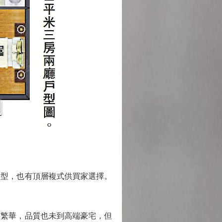
戶型，也有頂層複式供買家選擇。
繁華，品質也未到高端豪宅，但