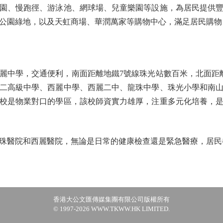
園、慢跑徑、游泳池、網球場、兒童樂園等設施，為居民提供
公園綠地，以及天虹商場、華潤萬家等購物中心，滿足居民購物
中學，交通便利，南面距離地鐵7號線珠光站數百米，北面距離
二高級中學、西麗中學、西麗二中、龍珠中學、珠光小學和南
校是物業對口的學區，該校師資實力雄厚，注重多元化培養，
醫院和西麗醫院，無論是日常的健康檢查還是緊急醫療，居民
香港大公文匯傳媒集團有限公司版權所有
© 1997-2026 WWW.TKWW.HK LIMITED.