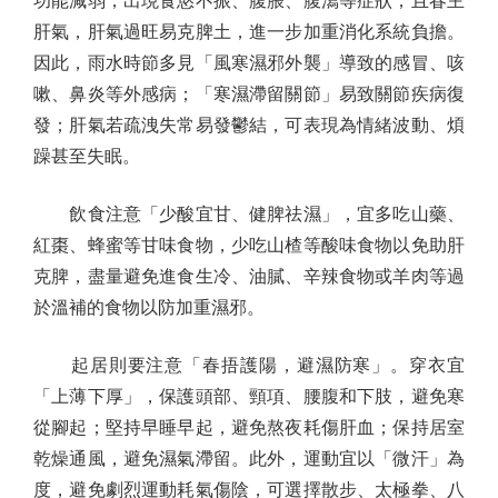
功能減弱，出現食慾不振、腹脹、腹瀉等症狀；且春主
肝氣，肝氣過旺易克脾土，進一步加重消化系統負擔。
因此，雨水時節多見「風寒濕邪外襲」導致的感冒、咳
嗽、鼻炎等外感病；「寒濕滯留關節」易致關節疾病復
發；肝氣若疏洩失常易發鬱結，可表現為情緒波動、煩
躁甚至失眠。
飲食注意「少酸宜甘、健脾祛濕」，宜多吃山藥、
紅棗、蜂蜜等甘味食物，少吃山楂等酸味食物以免助肝
克脾，盡量避免進食生冷、油膩、辛辣食物或羊肉等過
於溫補的食物以防加重濕邪。
起居則要注意「春捂護陽，避濕防寒」。穿衣宜
「上薄下厚」，保護頭部、頸項、腰腹和下肢，避免寒
從腳起；堅持早睡早起，避免熬夜耗傷肝血；保持居室
乾燥通風，避免濕氣滯留。此外，運動宜以「微汗」為
度，避免劇烈運動耗氣傷陰，可選擇散步、太極拳、八