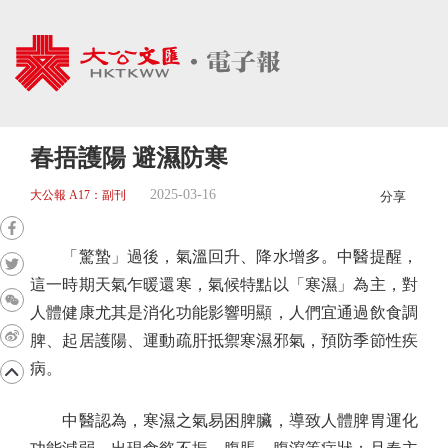
春捂護陽 避濕防寒
2025-03-16
大公報 A17：副刊
分享
「驚蟄」過後，氣溫回升、降水增多。中醫提醒，
這一時期天氣乍暖還寒，氣候特點以「寒濕」為主，對
人體健康尤其是消化功能影響明顯，人們宜通過飲食調
脾、起居護陽、運動疏肝抵禦寒濕邪氣，預防季節性疾
病。
中醫認為，寒濕之氣易困脾臟，導致人體脾胃運化