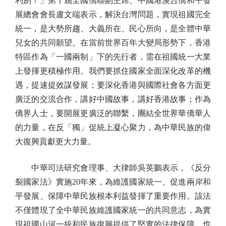
利劍！」第十屆全國僑聯副主席、中國港澳台僑和平發
展總會會長盧文端表示，解決台灣問題，實現祖國完全
統一，是大勢所趨、大義所在、民心所向，是全體中華
兒女的共同願望。在當前世界百年大變局形勢下，香港
特區作為「一國兩制」下的先行者，需在祖國統一大業
上發揮更積極作用。我們要抓住國家全面深化改革的機
遇，提速提效謀發展；要深化香港與國際社會各方面更
廣泛的交流合作，講好中國故事，講好香港故事；作為
僑界人士，要開展更廣泛的聯繫，團結全世界華僑華人
的力量，在反「獨」促統上凝心聚力，為中華民族的偉
大復興貢獻更大力量。
中華司法研究會理事、大律師吳英鵬表示，《反分
裂國家法》實施20年來，為維護國家統一、促進兩岸和
平發展、保障中華民族根本利益發揮了重要作用。該法
不僅體現了全中華民族維護國家統一的共同意志，為實
現祖國山河一統和民族復興提供了堅實的法律保障，也