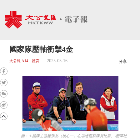
國家隊壓軸衝擊4金
2025-03-16
大公報 A14：體育
分享
圖：中國隊主教練張晶（後右一）在場邊觀察隊員比賽。\新華社