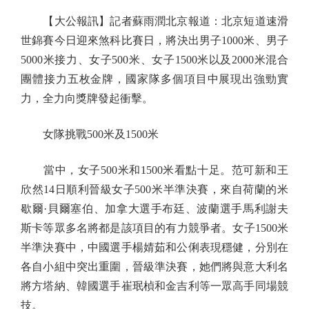
【大公報訊】記者蘇雨潤北京報道：北京短道速滑
世錦賽今日迎來煞科比賽日，將決出男子1000米、男子
5000米接力、女子500米、女子1500米以及2000米混合
團體接力五枚金牌，國家隊多個項目中展現出強勁實
力，全力向獎牌發起衝擊。
女隊挑戰500米及1500米
當中，女子500米和1500米看點十足。范可新和王
欣然14日順利晉級女子500米半準決賽，來自荷蘭的米
歇爾·貝爾塞伯、加拿大選手布廷、波蘭選手馬利謝夫
斯卡等眾多名將都是該項目的有力競爭者。女子1500米
半準決賽中，中國選手楊婧茹和公俐表現穩健，分別在
各自小組中突出重圍，晉級準決賽，她們將與意大利名
將方塔納、韓國選手崔珉楨和金吉利等一眾高手同場競
技。