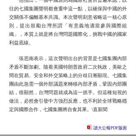
他指出，一個中國原則為國際社會所普遍承認，以
往的七國集團聲明都會重申這一點，以確保與中國的外
交關係不偏離基本共識。本次聲明刻意省略這一核心原
則，提出鼓勵台灣所謂「有意義地適當參與國際組
織」，本質上就是將台灣問題國際化，挑戰中國的國家
利益底線。
張思南表示，這次聲明出台的背景是七國集團內部
矛盾不斷加劇。隨着美國特朗普政府二次執政，美歐之
間在貿易、安全和外交策略上的分歧日漸顯現。七國集
團由此急需一個外部議題來轉移內部矛盾，鞏固內部團
結，很顯然，台灣問題就成為這一抓手。但這種短視的
做法，必然會引發中方強烈反應，也不利於全球戰略穩
定與國際合作，七國集團將自食其果。\直新聞
讀大公報PDF版面