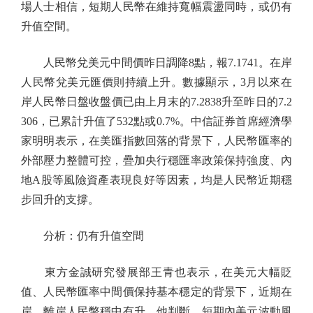
場人士相信，短期人民幣在維持寬幅震盪同時，或仍有
升值空間。
人民幣兌美元中間價昨日調降8點，報7.1741。在岸
人民幣兌美元匯價則持續上升。數據顯示，3月以來在
岸人民幣日盤收盤價已由上月末的7.2838升至昨日的7.2
306，已累計升值了532點或0.7%。中信証券首席經濟學
家明明表示，在美匯指數回落的背景下，人民幣匯率的
外部壓力整體可控，疊加央行穩匯率政策保持強度、內
地A股等風險資產表現良好等因素，均是人民幣近期穩
步回升的支撐。
分析：仍有升值空間
東方金誠研究發展部王青也表示，在美元大幅貶
值、人民幣匯率中間價保持基本穩定的背景下，近期在
岸、離岸人民幣穩中有升。他判斷，短期內美元波動風