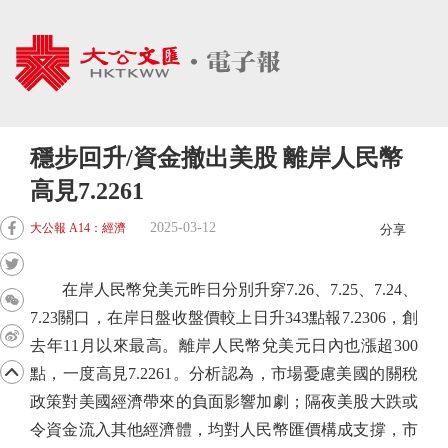
穩步回升/資金撤出美股 離岸人民幣
高見7.2261
2025-03-12
大公報 A14：經濟
分享
在岸人民幣兌美元昨日分別升穿7.26、7.25、7.24、
7.23關口，在岸日盤收盤價較上日升343點報7.2306，創
去年11月以來最高。離岸人民幣兌美元日內也漲超300
點，一度高見7.2261。分析認為，市場憂慮美國的關稅
政策對美國經濟帶來的負面影響加劇；隔夜美股大跌或
令資金流入其他經濟體，均對人民幣匯價構成支撐，市