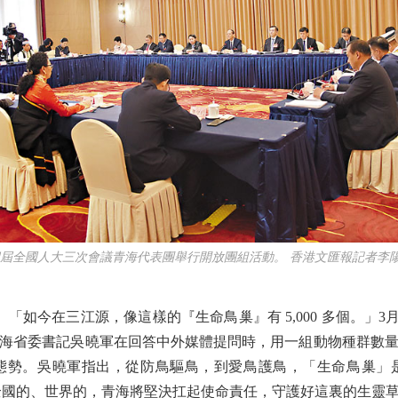
四屆全國人大三次會議青海代表團舉行開放團組活動。 香港文匯報記者李陽
如今在三江源，像這樣的『生命鳥巢』有 5,000 多個。」3
海省委書記吳曉軍在回答中外媒體提問時，用一組動物種群數
態勢。吳曉軍指出，從防鳥驅鳥，到愛鳥護鳥，「生命鳥巢」
全國的、世界的，青海將堅決扛起使命責任，守護好這裏的生靈