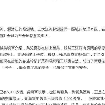
、瀾滄江的發源地。三大江河起源於同一區域的地理奇觀，在
值對全國乃至全球都意義重大。
吳曉軍介紹，鳥兒喜歡在樹上築巢，雖然三江源有廣闊的草原
在電線杆上、電網鐵塔上停歇、棲息，極易造成電擊傷亡，甚至
但現在當地的各族幹部群眾和電網職工順應自然，想出了新辦
 「房子」，既保障了鳥的安全，也確保了電網的安全。
5,000多個。吳曉軍表示，從防鳥驅鳥，到愛鳥護鳥，正是
的數據顯示，青海雪豹數量已經超過 1,200 多隻。」吳曉軍