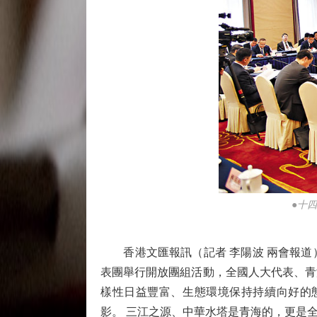
●十
香港文匯報訊（記者 李陽波 兩會報道）「
表團舉行開放團組活動，全國人大代表、青
樣性日益豐富、生態環境保持持續向好的
影。 三江之源、中華水塔是青海的，更是