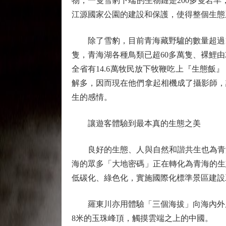
物，一隻雪豹下端的生物鏈是200多隻岩
江源國家公園的建設和保護，使得整個生態
除了雪豹，目前青海藏野驢的數量超過1.3萬
隻，青海湖各種鳥類已超60多萬隻、裸鯉由2
全省有14.6萬牧民放下牧鞭吃上『生態
解多，因而現在他們拿起相機成了攝影師，
生的感情。
讓遊客體驗到最本真的生態之美
良好的生態、人與自然和諧共生也為青海
海的眾多「大地密碼」正在轉化為青海的生
低碳化、綠色化，實施國際化標準景區建設
羅東川亦用體驗「三個海拔」向海內外朋友發
8米的玉珠峰頂，觸摸雲端之上的中國。