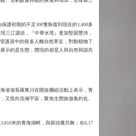
態鏈。雪豹數量持續的恢復和增加，意味着三
護初期的不足300隻恢復到現在的3,400多
美景重現三江源頭，『中華水塔』更加堅固豐沛，
態管護員中的很多人離自然界近，對動植物了
物展示的是生態，體現的卻是人與自然和諧共
海省省長羅東川在開放團組活動上表示，青
來，又投向浩瀚宇宙，聚焦生態旅遊集約化、
10米的青海湖畔，與斑頭雁共舞；在6,17