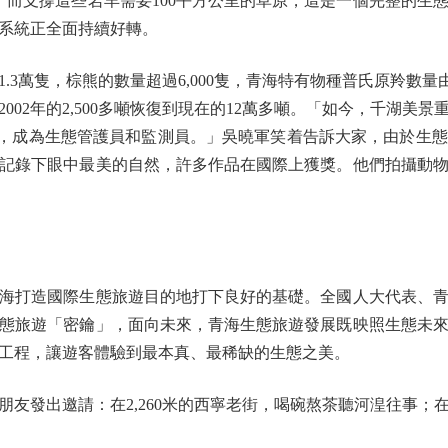
羊，而支撐這些岩羊需要100平方公里的草原，這是一個完整的生
系統正全面持續好轉。
隻，棕熊的數量超過6,000隻，青海特有物種普氏原羚數量由保
002年的2,500多噸恢復到現在的12萬多噸。「如今，千湖
飯』，成為生態管護員和監測員。」吳曉軍笑着告訴大家，由於生
記錄下眼中最美的自然，許多作品在國際上獲獎。他們拍攝動
打造國際生態旅遊目的地打下良好的基礎。全國人大代表、青
態旅遊「密鑰」，面向未來，青海生態旅遊發展既映照生態未
工程，讓遊客體驗到最本真、最稀缺的生態之美。
出邀請：在2,260米的西寧老街，喝碗熬茶聽河湟往事；在3,8