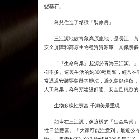
態基石。
鳥兒住進了精緻「裝修房」
三江源地處青藏高原腹地，是長江、黃河
安全屏障和高原生物種質資源庫，其保護價
「『生命鳥巢』起源於青海三江源。」據
樹不多。這裏生活的約300種鳥類，經常
常通過安裝驅鳥器等辦法，避免鳥類停留，
人工鳥巢，為鳥類建設舒適、安全且精緻的
生物多樣性豐富 千湖美景重現
如今在三江源，像這樣的「生命鳥巢」已有
性日益豐富。「大家可能注意到，最近公布