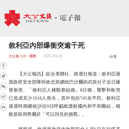
敘利亞內部爆衝突逾千死
2025-03-10
大公報 A18：國際
分享
【大公報訊】綜合美聯社、路透社報道：敘利亞過
渡政府安全部隊與效忠前總統巴沙爾的武裝分子近日爆
發衝突。「敘利亞人權觀察組織」8日稱，襲擊和衝突
已造成至少1018人喪生，其中包括745名平民。敘利亞
過渡時期總統沙拉9日呼籲維護敘國內和平和團結，稱
敘當前局勢屬於「可以預見的挑戰」。