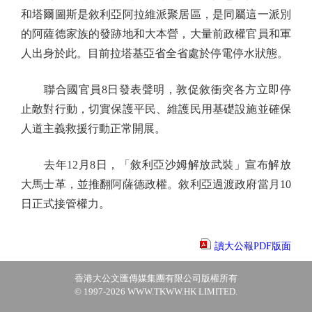
和塔爾圖斯是敘利亞阿拉維派聚居區，是同屬這一派別
的阿薩德家族的發跡地和大本營，大量前政權官員和軍
人出身於此。目前拉塔基亞省全省處於停電停水狀態。
聯合國官員8日發表聲明，敦促敘衝突各方立即停
止敵對行動，切實保護平民、維護民用基礎設施並確保
人道主義救援行動正常開展。
去年12月8日，「敘利亞沙姆解放武裝」宣布解放
大馬士革，並推翻阿薩德政權。敘利亞過渡政府當月10
日正式接管權力。
讀大公報PDF版面
香港大公文匯傳媒集團有限公司版權所有
© 1997-2026 WWW.TKWW.HK LIMITED.