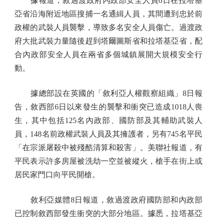
據報道，敘過渡政府內政部安全人員6日在拉塔基
亞省沿海附近地區搜捕一名通緝人員，其間遭到忠於前
政權的武裝人員襲擊，導致多名安全人員傷亡。過渡政
府大批武裝力量隨後趕到塔爾圖斯省和拉塔基亞省，配
合內政部安全人員在兩省多個城鎮展開大規模安全行
動。
據總部設在英國的「敘利亞人權觀察組織」8日報
告，敘西部6日以來發生的襲擊和衝突已造成1018人喪
生，其中包括125名內政部、國防部及其輔助武裝人
員，148名前政權武裝人員及其擁護者，另有745名平民
「在宗派屠殺中被殘酷清算和殺害」。美聯社報道，有
平民表示許多房屋被洗劫一空並被縱火，槍手在街上或
居民家門口向平民開槍。
敘利亞媒體8日報道，敘過渡政府國防部和內政部
已控制敘西部發生衝突的大部分地區。據悉，拉塔基亞