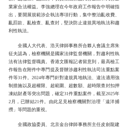
業家合法權益。李強總理在今年政府工作報告中明確指
出，要開展規範涉企執法專項行動，集中整治亂收費、
亂罰款、亂檢查、亂查封，堅決防止違規異地執法和趨
利性執法。
全國人大代表、浩天律師事務所合夥人會議主席朱
征夫認為，檢察機關是國家法律監督機關，對趨利性執
法有法律監督職責。香港文匯報記者留意到，最高檢工
作報告在附件中專門提及督辦涉趨利性執法司法重點案
件等31件。2024年專門針對違規異地執法、違法適用強
制措施以及超權限、超範圍、超數額、超時限查封扣押
凍結財產等突出問題，確定31件重點案件，截至2025年
2月，已辦結21件。由此足見檢察機關對治理「遠洋捕
撈」等問題的重視。
全國政協委員、北京金台律師事務所主任皮劍龍建