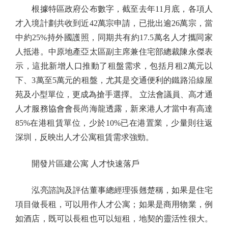
根據特區政府公布數字，截至去年11月底，各項人
才入境計劃共收到近42萬宗申請，已批出逾26萬宗，當
中約25%持外國護照，同期共有約17.5萬名人才攜同家
人抵港。中原地產亞太區副主席兼住宅部總裁陳永傑表
示，這批新增人口推動了租盤需求，包括月租2萬元以
下、3萬至5萬元的租盤，尤其是交通便利的鐵路沿線屋
苑及小型單位，更成為搶手選擇。 立法會議員、高才通
人才服務協會會長尚海龍透露，新來港人才當中有高達
85%在港租賃單位，少於10%已在港置業，少量則往返
深圳，反映出人才公寓租賃需求強勁。
開發片區建公寓 人才快速落戶
泓亮諮詢及評估董事總經理張翹楚稱，如果是住宅
項目做長租，可以用作人才公寓；如果是商用物業，例
如酒店，既可以長租也可以短租，地契的靈活性很大。