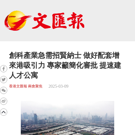
創科產業急需招賢納士 做好配套增
來港吸引力 專家籲簡化審批 提速建
人才公寓
2025-03-09
香港文匯報 兩會聚焦