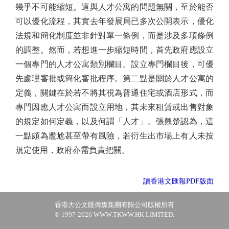
幾乎不可能縮短。這與人才公寓的問題無關，至於能否
可以優化流程，其實去年發展局已多次公開表示，優化
法規和簡化制度並非針對單一條例，而是涉及多項條例
的調整。然而，若想進一步縮短時間，首先政府應設立
一個專門的人才公寓類別欄目。設立專門欄目後，可優
先處理審批或簡化審批程序。第二點是關於人才公寓的
定義，關鍵在於若不將其視為普通住宅或酒店形式，而
專門因應人才公寓而設立用地，其未來租賃或出售對象
的規定如何定義，以及何謂「人才」。張翹楚認為，這
一點頗為尷尬甚至帶有風險，若衍生出市場上有人未按
規定使用，政府亦需負責把關。
讀香港文匯報PDF版面
香港大公文匯傳媒集團有限公司版權所有
© 1997-2026 WWW.TKWW.HK LIMITED.