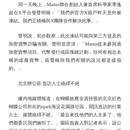
同一天晚上，Manus聯合創始人兼首席科學家季逸
超在X平台發聲明稱：「我們的官方X賬戶昨天意外被
凍結。我們正積極與X團隊合作解決此事。」
聲明說，初步觀察，此次凍結可能與第三方提及的
加密貨幣詐騙有關。聲明並澄清：「Manus從未參與過
加密貨幣項目、代幣發行或區塊鏈計劃，任何有相近名
稱的虛擬貨幣，或聲稱與我們有關的說法都是虛假
的。」
北京辦公區 造訪人士絡繹不絕
據內地媒體報道，在蝴蝶效應全資持股的北京紅色
蝴蝶公司所在的epark海淀花園路社區，聞訊造訪的行業
人士、媒體絡繹不絕。「最近來找他們的人太多了，他
們都委託我們婉拒了。」園區負責人對記者表示，該公