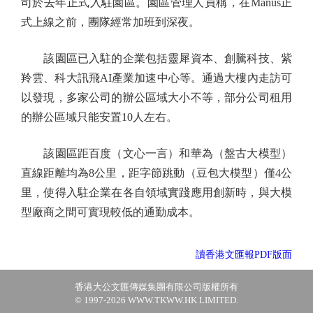
司於去年正式入駐園區。園區管理人員稱，在Manus正
式上線之前，團隊經常加班到深夜。
該園區已入駐的企業包括靈犀資本、創騰科技、紫
羚雲、科大訊飛AI產業加速中心等。通過大樓內走訪可
以發現，多家公司的辦公區域大小不等，部分公司租用
的辦公區域只能安置10人左右。
該園區距百度（文心一言）和華為（盤古大模型）
直線距離均為8公里，距字節跳動（豆包大模型）僅4公
里，使得入駐企業在各自領域實踐應用創新時，與大模
型廠商之間可實現較低的通勤成本。
讀香港文匯報PDF版面
香港大公文匯傳媒集團有限公司版權所有
© 1997-2026 WWW.TKWW.HK LIMITED.