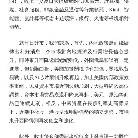
同），較上一交易日大幅放量約4,100億元。計算機、傳
媒、社會服務、非銀金融及通信等行業領漲，Kimi、智
能體、雲計算等概念主題領漲，銀行、火電等板塊相對
弱勢。
就昨日升市，我們認為，首先，內地政策層面繼續
傳出利好消息，令市場對內地經濟及行業增長信心提
升。同時東升西降邏輯繼續強化，外圍俄烏和談有一定
進展，但仍顯曲折，美國加徵關稅博弈加強，關稅戰貿
易戰，以及AI芯片限制升級再起，加上美國內部政策效
率重組，以及資本市場近期波動加劇，大型科網股高位
調整，資本市場交易衰退和降息再起，美元、原油等商
品已連續走弱，相反，中國資產在長債利率走高背景
下，近期中概股、港股呈現明顯強勢的獨立走勢，市場
東升西降得到再次確立和強化。
此外，收市後多部委記者招待會上發言語一如既往