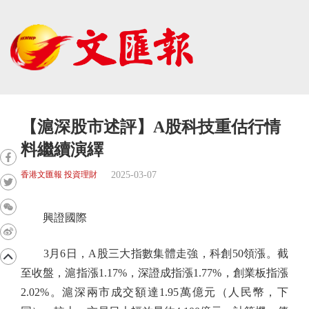
【滬深股市述評】A股科技重估行情
料繼續演繹
2025-03-07
香港文匯報 投資理財
興證國際
3月6日，A股三大指數集體走強，科創50領漲。截
至收盤，滬指漲1.17%，深證成指漲1.77%，創業板指漲
2.02%。滬深兩市成交額達1.95萬億元（人民幣，下