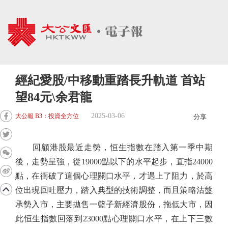
經紀愛股/中移動重踏長升軌道 首站
望84元\余君龍
2025-03-06
大公報 B3：投資全方位
分享
回顧港股最近走勢，恒生指數在踏入第一季中期
後，走勢呈強，從19000點以下的水平起步，直指24000
點，在衝破了這個心理關口水平，才遇上了阻力，於高
位出現回吐壓力，踏入典型的技術調整，而且策略沽盤
承勢入市，主要拋售一籃子新經濟股份，拖低大市，因
此恒生指數回落到23000點心理關口水平，在上下三數