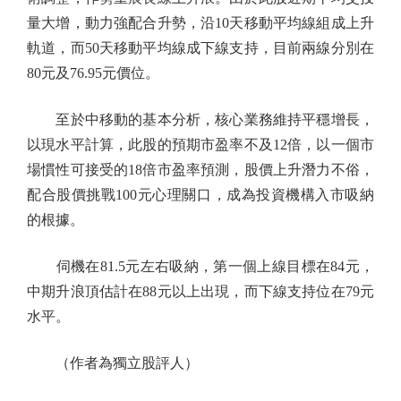
量大增，動力強配合升勢，沿10天移動平均線組成上升
軌道，而50天移動平均線成下線支持，目前兩線分別在
80元及76.95元價位。
至於中移動的基本分析，核心業務維持平穩增長，
以現水平計算，此股的預期市盈率不及12倍，以一個市
場慣性可接受的18倍市盈率預測，股價上升潛力不俗，
配合股價挑戰100元心理關口，成為投資機構入市吸納
的根據。
伺機在81.5元左右吸納，第一個上線目標在84元，
中期升浪頂估計在88元以上出現，而下線支持位在79元
水平。
（作者為獨立股評人）