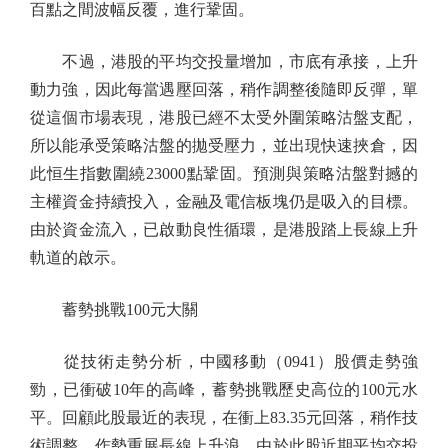
百點之間波幅反覆，進行鞏固。
不過，港股的平均交投量增加，市底有承接，上升
動力強，因此每當遇壓回落，稍作調整後隨即反彈，單
從這個市場表現，港股已經不太受外圍策略沽盤支配，
所以能承受策略沽盤的拋受壓力，並出現快速挾倉，因
此恒生指數圍繞23000點鞏固。預測與策略沽盤對撼的
主權資金持續投入，金融及電信板塊仍是吸入的目標。
由於資金流入，已啟動良性循環，是港股踏上長線上升
軌道的啟示。
蓄勢挑戰100元大關
從技術走勢分析，中國移動（0941）股價走勢強
勁，已衝破10年的高峰，蓄勢挑戰歷史高位的100元水
平。回顧此股最近的表現，在衝上83.35元回落，稍作技
術調整，作勢重展長線上升浪。由於此股近期平均交投