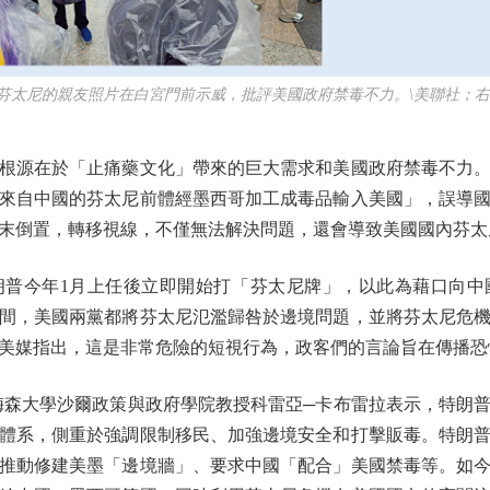
尼的親友照片在白宮門前示威，批評美國政府禁毒不力。\美聯社；右
源在於「止痛藥文化」帶來的巨大需求和美國政府禁毒不力。
來自中國的芬太尼前體經墨西哥加工成毒品輸入美國」，誤導
末倒置，轉移視線，不僅無法解決問題，還會導致美國國內芬太
今年1月上任後立即開始打「芬太尼牌」，以此為藉口向中
間，美國兩黨都將芬太尼氾濫歸咎於邊境問題，並將芬太尼危
美媒指出，這是非常危險的短視行為，政客們的言論旨在傳播恐
大學沙爾政策與政府學院教授科雷亞─卡布雷拉表示，特朗普在
體系，側重於強調限制移民、加強邊境安全和打擊販毒。特朗
推動修建美墨「邊境牆」、要求中國「配合」美國禁毒等。如