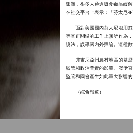
艱難，很多人通過吸食毒品緩解
在社交平台上表示：「芬太尼並
面對美國國內芬太尼濫用愈演
等真正關鍵的工作上無所作為，
說法，誤導國內外輿論。這種做
弗吉尼亞州農村地區的基層醫
監管和政治問責的影響。澤伊直
監管和國會產生如此重大影響的
（綜合報道）