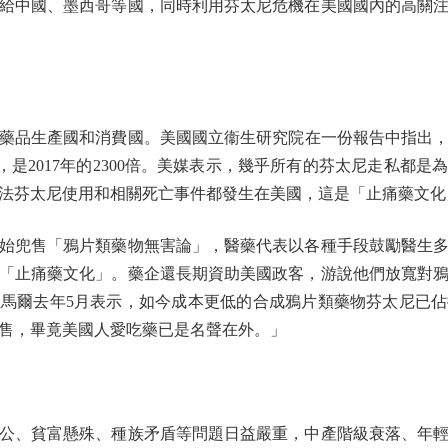
給中國、墨西哥等國，同時利用芬太尼危機在美國國內的高關
生產國和消費國。美國國立衞生研究院在一份報告中指出，2
顆，是2017年的2300倍。美媒表示，幾乎所有的芬太尼走私都
法芬太尼使用和相關死亡事件都發生在美國，這是「止痛藥文化
兜售「鴉片類藥物無害論」，醫藥代表以各種手段鼓勵醫生多
「止痛藥文化」。藥企還長期資助美國政客，游說他們放寬對
馬爾去年5月表示，如今成本更低的合成鴉片類藥物芬太尼已
售，畢竟美國人愛吃藥已是名聲在外。」
、貧富懸殊、種族矛盾等問題日益嚴重，中產階級衰落、年輕