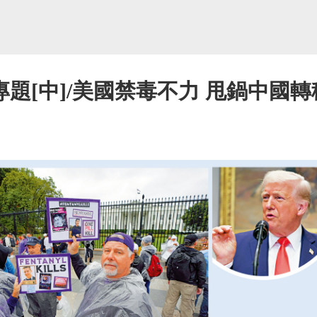
題[中]/美國禁毒不力 甩鍋中國