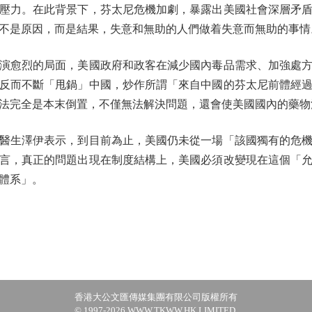
壓力。在此背景下，芬太尼危機加劇，暴露出美國社會深層矛
不是原因，而是結果，失意和無助的人們做着失意而無助的事情
愈烈的局面，美國政府和政客在減少國內毒品需求、加強處方
反而不斷「甩鍋」中國，炒作所謂「來自中國的芬太尼前體經
法完全是本末倒置，不僅無法解決問題，還會使美國國內的藥物
生澤伊表示，到目前為止，美國仍未從一場「該國獨有的危機
言，真正的問題出現在制度結構上，美國必須改變現在這個「
體系」。
香港大公文匯傳媒集團有限公司版權所有
© 1997-2026 WWW.TKWW.HK LIMITED.