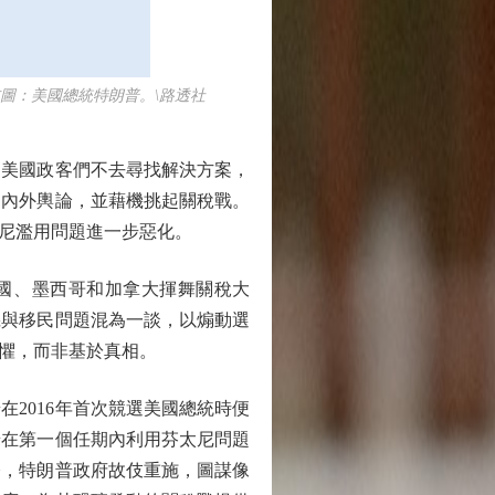
圖：美國總統特朗普。\路透社
美國政客們不去尋找解決方案，
國內外輿論，並藉機挑起關稅戰。
尼濫用問題進一步惡化。
國、墨西哥和加拿大揮舞關稅大
機與移民問題混為一談，以煽動選
懼，而非基於真相。
2016年首次競選美國總統時便
普在第一個任期內利用芬太尼問題
今，特朗普政府故伎重施，圖謀像