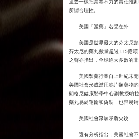
過去一樣把禁毒不力的責任推卸
所謂合理性。
美國「濫藥」名聲在外
美國是世界最大的芬太尼類藥品
芬太尼的藥丸數量超過1.15億
之聲亦指出，全球絕大多數的非
美國製藥行業自上世紀末開始
美國社會形成濫用鴉片類藥物的
朗格尼健康醫學中心副教授帕拉
藥丸易於運輸和偽裝，也容易銷
美國社會深層矛盾尖銳
還有分析指出，美國社會不公