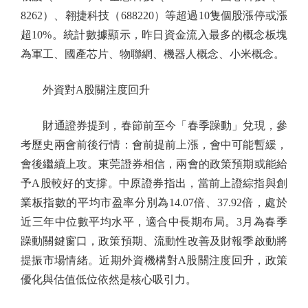
8262）、翱捷科技（688220）等超過10隻個股漲停或漲
超10%。統計數據顯示，昨日資金流入最多的概念板塊
為軍工、國產芯片、物聯網、機器人概念、小米概念。
外資對A股關注度回升
財通證券提到，春節前至今「春季躁動」兌現，參
考歷史兩會前後行情：會前提前上漲，會中可能暫緩，
會後繼續上攻。東莞證券相信，兩會的政策預期或能給
予A股較好的支撐。中原證券指出，當前上證綜指與創
業板指數的平均市盈率分別為14.07倍、37.92倍，處於
近三年中位數平均水平，適合中長期布局。3月為春季
躁動關鍵窗口，政策預期、流動性改善及財報季啟動將
提振市場情緒。近期外資機構對A股關注度回升，政策
優化與估值低位依然是核心吸引力。