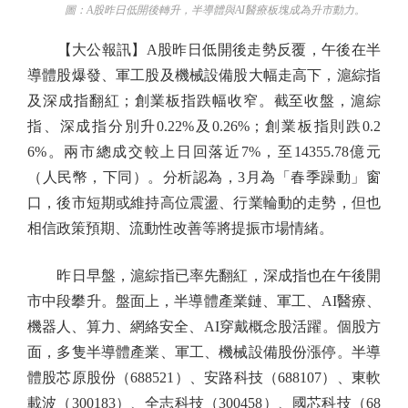
圖：A股昨日低開後轉升，半導體與AI醫療板塊成為升市動力。
【大公報訊】A股昨日低開後走勢反覆，午後在半
導體股爆發、軍工股及機械設備股大幅走高下，滬綜指
及深成指翻紅；創業板指跌幅收窄。截至收盤，滬綜
指、深成指分別升0.22%及0.26%；創業板指則跌0.2
6%。兩市總成交較上日回落近7%，至14355.78億元
（人民幣，下同）。分析認為，3月為「春季躁動」窗
口，後市短期或維持高位震盪、行業輪動的走勢，但也
相信政策預期、流動性改善等將提振市場情緒。
昨日早盤，滬綜指已率先翻紅，深成指也在午後開
市中段攀升。盤面上，半導體產業鏈、軍工、AI醫療、
機器人、算力、網絡安全、AI穿戴概念股活躍。個股方
面，多隻半導體產業、軍工、機械設備股份漲停。半導
體股芯原股份（688521）、安路科技（688107）、東軟
載波（300183）、全志科技（300458）、國芯科技（68