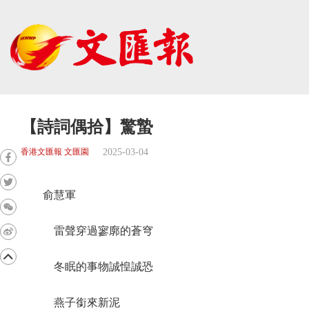
【詩詞偶拾】驚蟄
2025-03-04
香港文匯報 文匯園
俞慧軍
雷聲穿過寥廓的蒼穹
冬眠的事物誠惶誠恐
燕子銜來新泥