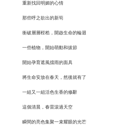
重新找回明媚的心情
那些呼之欲出的新筍
衝破層層桎梏，開啟生命的輪迴
一些植物，開始萌動和拔節
開始孕育遮風擋雨的面具
將生命安放在春天，然後就有了
一組又一組活色生香的修辭
這個清晨，春雷滾過天空
瞬間的亮色集聚一束耀眼的光芒