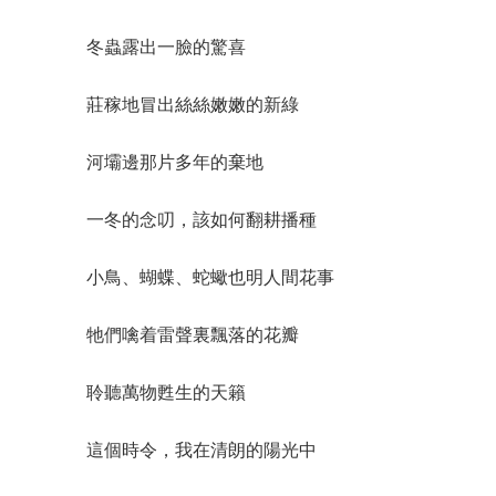
冬蟲露出一臉的驚喜
莊稼地冒出絲絲嫩嫩的新綠
河壩邊那片多年的棄地
一冬的念叨，該如何翻耕播種
小鳥、蝴蝶、蛇蠍也明人間花事
牠們噙着雷聲裏飄落的花瓣
聆聽萬物甦生的天籟
這個時令，我在清朗的陽光中