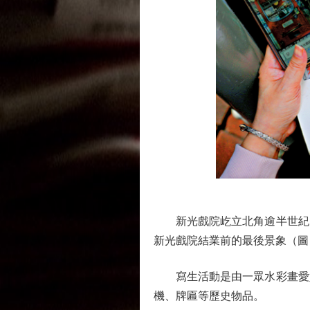
新光戲院屹立北角逾半世紀，
新光戲院結業前的最後景象（圖
寫生活動是由一眾水彩畫愛好
機、牌匾等歷史物品。