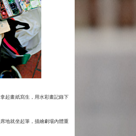
拿起畫紙寫生，用水彩畫記錄下
席地就坐起筆，描繪劇場內體重