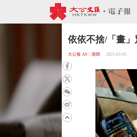
依依不捨/「畫」
大公報 A9：港聞
2025-03-03