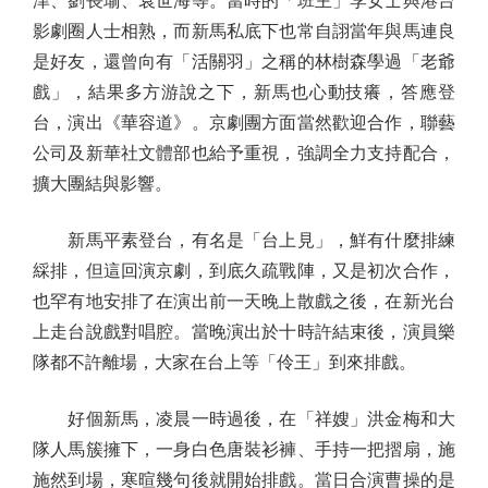
津、劉長瑜、袁世海等。當時的「班主」李女士與港台
影劇圈人士相熟，而新馬私底下也常自詡當年與馬連良
是好友，還曾向有「活關羽」之稱的林樹森學過「老爺
戲」，結果多方游說之下，新馬也心動技癢，答應登
台，演出《華容道》。京劇團方面當然歡迎合作，聯藝
公司及新華社文體部也給予重視，強調全力支持配合，
擴大團結與影響。
新馬平素登台，有名是「台上見」，鮮有什麼排練
綵排，但這回演京劇，到底久疏戰陣，又是初次合作，
也罕有地安排了在演出前一天晚上散戲之後，在新光台
上走台說戲對唱腔。當晚演出於十時許結束後，演員樂
隊都不許離場，大家在台上等「伶王」到來排戲。
好個新馬，凌晨一時過後，在「祥嫂」洪金梅和大
隊人馬簇擁下，一身白色唐裝衫褲、手持一把摺扇，施
施然到場，寒暄幾句後就開始排戲。當日合演曹操的是