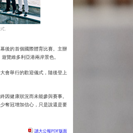
式。
揭幕後的首個國際體育比賽。主辦
，遊覽維多利亞港兩岸景色。
大會舉行的歡迎儀式，隨後登上
終因健康狀況而未能參與賽事。
多少奪冠增加信心，只是說還是要
讀大公報PDF版面