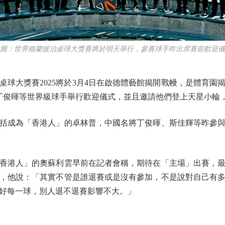
：世界格蘭披治桌球大獎賽將於明天舉行，參賽球手昨出席賽前歡迎儀
大獎賽2025將於3月4日在啟德體藝館揭開戰幔，是體育園
丁俊暉等世界級球手舉行歡迎儀式，並且邀請他們登上天星小輪
括成為「香港人」的卓林普，中國名將丁俊暉、斯佳輝等昨參與
港人」的奧蘇利雲早前在記者會稱，期待在「主場」出賽，最
，他說：「其實不管是誰退賽或是沒有參加，不是說對自己有
好每一球，別人退不退賽影響不大。」