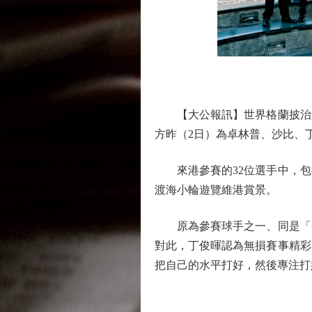
圖
【大公報訊】世界格蘭披治桌球
方昨（2日）為卓林普、沙比、
來港參賽的32位選手中，包
渡海小輪遊覽維港賞景。
原為參賽球手之一、同是「香
對此，丁俊暉認為無損賽事精彩
把自己的水平打好，然後專注打