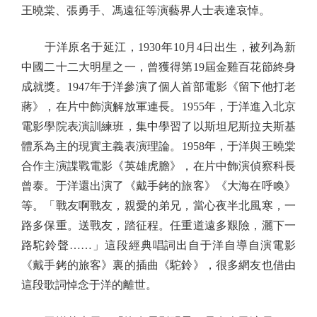
王曉棠、張勇手、馮遠征等演藝界人士表達哀悼。
于洋原名于延江，1930年10月4日出生，被列為新
中國二十二大明星之一，曾獲得第19屆金雞百花節終身
成就獎。1947年于洋參演了個人首部電影《留下他打老
蔣》，在片中飾演解放軍連長。1955年，于洋進入北京
電影學院表演訓練班，集中學習了以斯坦尼斯拉夫斯基
體系為主的現實主義表演理論。1958年，于洋與王曉棠
合作主演諜戰電影《英雄虎膽》，在片中飾演偵察科長
曾泰。于洋還出演了《戴手銬的旅客》《大海在呼喚》
等。「戰友啊戰友，親愛的弟兄，當心夜半北風寒，一
路多保重。送戰友，踏征程。任重道遠多艱險，灑下一
路駝鈴聲……」這段經典唱詞出自于洋自導自演電影
《戴手銬的旅客》裏的插曲《駝鈴》，很多網友也借由
這段歌詞悼念于洋的離世。