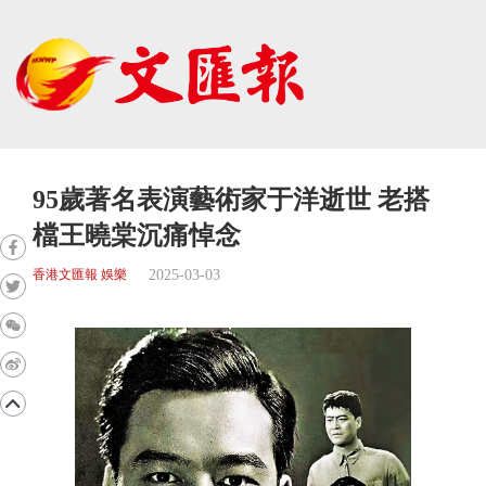
95歲著名表演藝術家于洋逝世 老搭
檔王曉棠沉痛悼念
2025-03-03
香港文匯報 娛樂