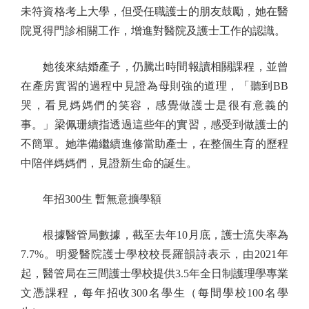
未符資格考上大學，但受任職護士的朋友鼓勵，她在醫
院覓得門診相關工作，增進對醫院及護士工作的認識。
她後來結婚產子，仍騰出時間報讀相關課程，並曾
在產房實習的過程中見證為母則強的道理，「聽到BB
哭，看見媽媽們的笑容，感覺做護士是很有意義的
事。」梁佩珊續指透過這些年的實習，感受到做護士的
不簡單。她準備繼續進修當助產士，在整個生育的歷程
中陪伴媽媽們，見證新生命的誕生。
年招300生 暫無意擴學額
根據醫管局數據，截至去年10月底，護士流失率為
7.7%。明愛醫院護士學校校長羅韻詩表示，由2021年
起，醫管局在三間護士學校提供3.5年全日制護理學專業
文憑課程，每年招收300名學生（每間學校100名學