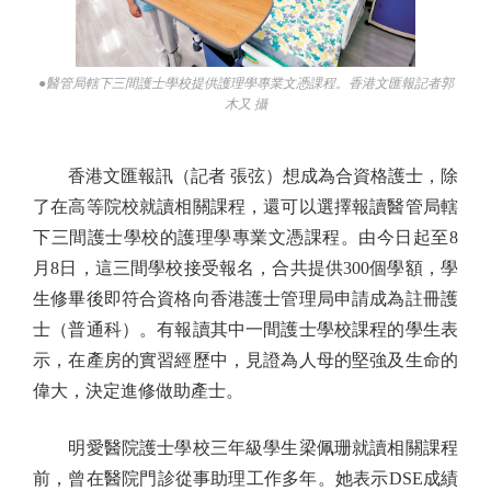
●醫管局轄下三間護士學校提供護理學專業文憑課程。香港文匯報記者郭
木又 攝
香港文匯報訊（記者 張弦）想成為合資格護士，除
了在高等院校就讀相關課程，還可以選擇報讀醫管局轄
下三間護士學校的護理學專業文憑課程。由今日起至8
月8日，這三間學校接受報名，合共提供300個學額，學
生修畢後即符合資格向香港護士管理局申請成為註冊護
士（普通科）。有報讀其中一間護士學校課程的學生表
示，在產房的實習經歷中，見證為人母的堅強及生命的
偉大，決定進修做助產士。
明愛醫院護士學校三年級學生梁佩珊就讀相關課程
前，曾在醫院門診從事助理工作多年。她表示DSE成績