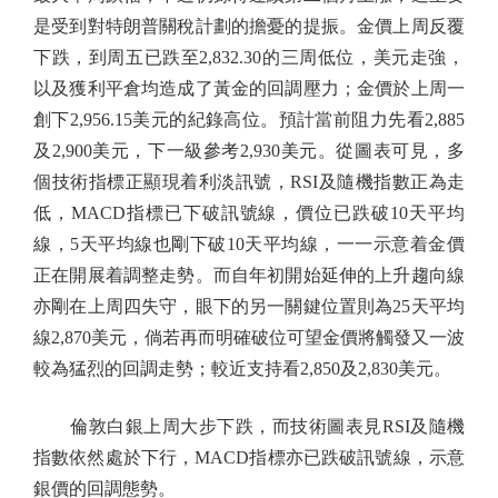
是受到對特朗普關稅計劃的擔憂的提振。金價上周反覆
下跌，到周五已跌至2,832.30的三周低位，美元走強，
以及獲利平倉均造成了黃金的回調壓力；金價於上周一
創下2,956.15美元的紀錄高位。預計當前阻力先看2,885
及2,900美元，下一級參考2,930美元。從圖表可見，多
個技術指標正顯現着利淡訊號，RSI及隨機指數正為走
低，MACD指標已下破訊號線，價位已跌破10天平均
線，5天平均線也剛下破10天平均線，一一示意着金價
正在開展着調整走勢。而自年初開始延伸的上升趨向線
亦剛在上周四失守，眼下的另一關鍵位置則為25天平均
線2,870美元，倘若再而明確破位可望金價將觸發又一波
較為猛烈的回調走勢；較近支持看2,850及2,830美元。
倫敦白銀上周大步下跌，而技術圖表見RSI及隨機
指數依然處於下行，MACD指標亦已跌破訊號線，示意
銀價的回調態勢。