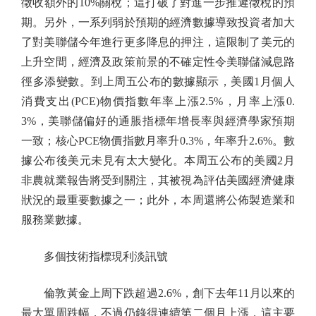
徵收額外的10%關稅；這打破了對進一步推遲徵稅的預
期。另外，一系列弱於預期的經濟數據導致投資者加大
了對美聯儲今年進行更多降息的押注，這限制了美元的
上升空間，經濟及政策前景的不確定性令美聯儲減息路
徑多添變數。到上周五公布的數據顯示，美國1月個人
消費支出(PCE)物價指數年率上漲2.5%，月率上漲0.
3%，美聯儲偏好的通脹指標年增長率與經濟學家預期
一致；核心PCE物價指數月率升0.3%，年率升2.6%。數
據公布後美元未見有太大變化。本周五公布的美國2月
非農就業報告將受到關注，其被視為評估美國經濟健康
狀況的最重要數據之一；此外，本周還將公佈製造業和
服務業數據。
多個技術指標現利淡訊號
倫敦黃金上周下跌超過2.6%，創下去年11月以來的
最大單周跌幅，不過仍錄得連續第二個月上漲，這主要