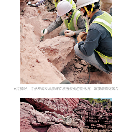
●古蹟辦、古脊椎所及漁護署在赤洲發掘恐龍化石。甯漢豪網誌圖片