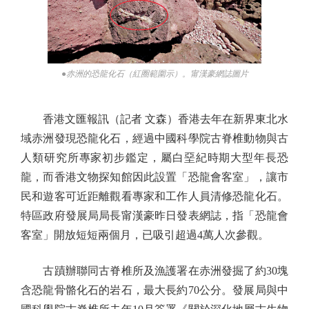
●赤洲的恐龍化石（紅圈範圍示）。甯漢豪網誌圖片
香港文匯報訊（記者 文森）香港去年在新界東北水
域赤洲發現恐龍化石，經過中國科學院古脊椎動物與古
人類研究所專家初步鑑定，屬白堊紀時期大型年長恐
龍，而香港文物探知館因此設置「恐龍會客室」，讓市
民和遊客可近距離觀看專家和工作人員清修恐龍化石。
特區政府發展局局長甯漢豪昨日發表網誌，指「恐龍會
客室」開放短短兩個月，已吸引超過4萬人次參觀。
古蹟辦聯同古脊椎所及漁護署在赤洲發掘了約30塊
含恐龍骨骼化石的岩石，最大長約70公分。發展局與中