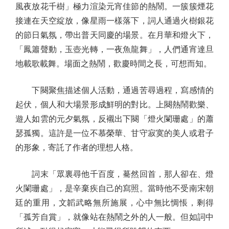
風夜放花千樹」極力渲染元宵佳節的熱鬧。一簇簇煙花
接連在天空綻放，像星雨一樣落下，詞人通過火樹銀花
的節日氣氛，帶出普天同慶的場景。在月華和燈火下，
「鳳簫聲動，玉壺光轉，一夜魚龍舞」，人們通宵達旦
地載歌載舞。場面之熱鬧，歡慶時間之長，可想而知。
下闋聚焦描述個人活動，通過苦尋過程，寫感情的
起伏，個人和大場景形成鮮明的對比。上闋熱鬧歡樂、
遊人如雲的元夕氣氛，反襯出下闋「燈火闌珊處」的蕭
瑟孤獨。這許是一位不慕榮華、甘守寂寞的美人或君子
的形象，寄託了作者的理想人格。
詞末「眾裏尋他千百度，驀然回首，那人卻在、燈
火闌珊處」，是辛棄疾自己的寫照。當時他不受南宋朝
廷的重用，文韜武略無所施展，心中無比惆悵，剩得
「孤芳自賞」，就像站在熱鬧之外的人一般。但如詞中