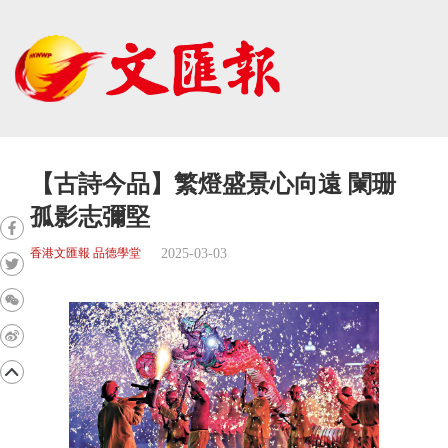
【古詩今品】繁燈盛景心向遠 闌珊
孤影志彌堅
2025-03-03
香港文匯報 品德學堂