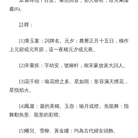
眾裏尋他千百度。驀然回首，那人卻在，燈火闌珊
處(6)。
註釋：
[1]青玉案：詞牌名。元夕：農曆正月十五日，稱作
上元節或元宵節，這一夜稱元夕或元夜。
[2]辛棄疾：字幼安，號稼軒，南宋豪放派大詞人。
[3]花千樹：喻花燈之多。星如雨：形容滿天煙花，
星指焰火。
[4]鳳簫：簫的美稱。玉壺：喻月或燈。魚龍舞：指
舞動魚形、龍形的彩燈。
[5]蛾兒、雪柳、黃金縷：均為古代婦女頭飾。