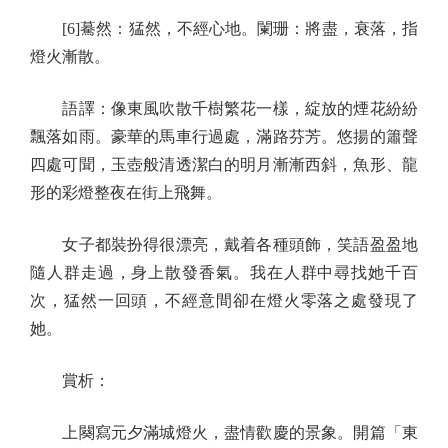
[6]驀然：猛然，不經心地。闌珊：將盡，衰落，指
燈火漸散。
語譯：像東風吹散千樹繁花一樣，綻放的煙花紛紛
飄落如雨。豪華的馬車行過處，滿路芬芳。悠揚的簫聲
四處可聞，玉壺般清透潔白的明月漸漸西斜，魚形、龍
形的彩燈整夜在街上飛舞。
女子都裝扮得很漂亮，戴着各種頭飾，笑語盈盈地
隨人群走過，身上散發香氣。我在人群中尋找她千百
次，猛然一回頭，不經意間卻在燈火零落之處發現了
她。
賞析：
上闋寫元夕滿城燈火，盡情歡慶的景象。開篇「東