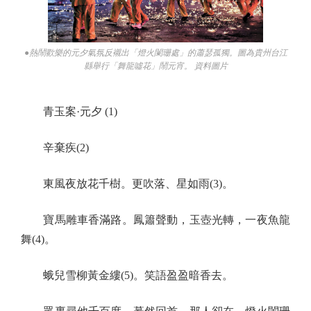
●熱鬧歡樂的元夕氣氛反襯出「燈火闌珊處」的蕭瑟孤獨。圖為貴州台江
縣舉行「舞龍噓花」鬧元宵。 資料圖片
青玉案·元夕 (1)
辛棄疾(2)
東風夜放花千樹。更吹落、星如雨(3)。
寶馬雕車香滿路。鳳簫聲動，玉壺光轉，一夜魚龍
舞(4)。
蛾兒雪柳黃金縷(5)。笑語盈盈暗香去。