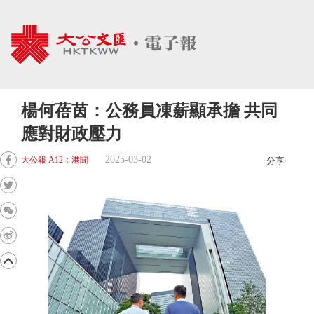
楊何蓓茵：公務員凍薪顯承擔 共同
應對財政壓力
2025-03-02
大公報 A12：港聞
分享