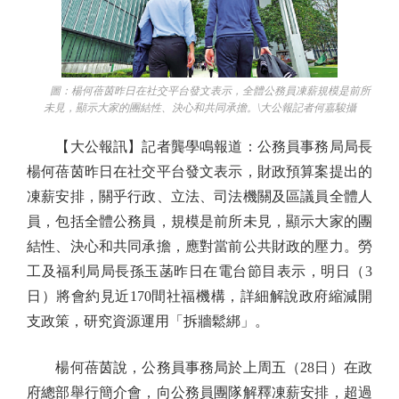
圖：楊何蓓茵昨日在社交平台發文表示，全體公務員凍薪規模是前所
未見，顯示大家的團結性、決心和共同承擔。\大公報記者何嘉駿攝
【大公報訊】記者龔學鳴報道：公務員事務局局長
楊何蓓茵昨日在社交平台發文表示，財政預算案提出的
凍薪安排，關乎行政、立法、司法機關及區議員全體人
員，包括全體公務員，規模是前所未見，顯示大家的團
結性、決心和共同承擔，應對當前公共財政的壓力。勞
工及福利局局長孫玉菡昨日在電台節目表示，明日（3
日）將會約見近170間社福機構，詳細解說政府縮減開
支政策，研究資源運用「拆牆鬆綁」。
楊何蓓茵說，公務員事務局於上周五（28日）在政
府總部舉行簡介會，向公務員團隊解釋凍薪安排，超過