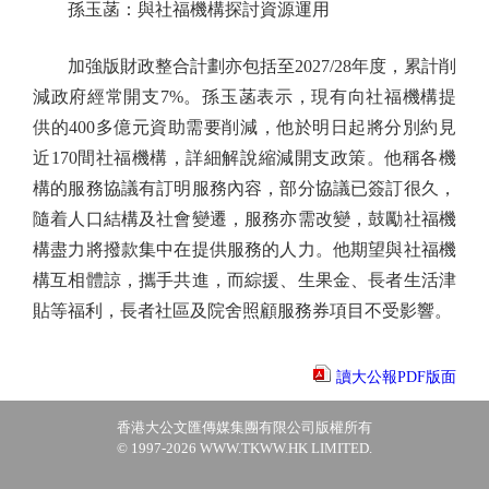
孫玉菡：與社福機構探討資源運用
加強版財政整合計劃亦包括至2027/28年度，累計削
減政府經常開支7%。孫玉菡表示，現有向社福機構提
供的400多億元資助需要削減，他於明日起將分別約見
近170間社福機構，詳細解說縮減開支政策。他稱各機
構的服務協議有訂明服務內容，部分協議已簽訂很久，
隨着人口結構及社會變遷，服務亦需改變，鼓勵社福機
構盡力將撥款集中在提供服務的人力。他期望與社福機
構互相體諒，攜手共進，而綜援、生果金、長者生活津
貼等福利，長者社區及院舍照顧服務券項目不受影響。
讀大公報PDF版面
香港大公文匯傳媒集團有限公司版權所有
© 1997-2026 WWW.TKWW.HK LIMITED.