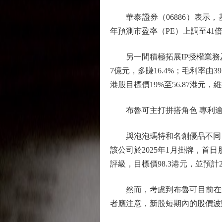
華泰證券（06886）表示，
年預測市盈率（PE）上調至41倍
另一間積極拓展IP授權業務及盲
7億元，多賺16.4%；毛利率由3
港股目標價19%至56.87港元
布魯可主打拼搭角色 專利逾4
與泡泡瑪特和名創優品不同，布
該公司於2025年1月掛牌，首
評級，目標價98.3港元，並預計2
然而，考慮到布魯可目前在海
者應注意，新股短期內的股價波