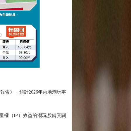
告》，預計2026年內地潮玩零
權（IP）效益的潮玩股備受關