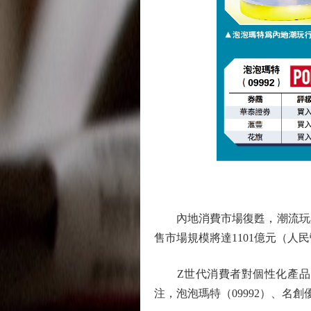
內地消費市場復甦，潮流玩具更
售市場規模將達1101億元（人
Z世代消費者對個性化產品的
注，泡泡瑪特（09992）、名創優