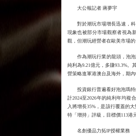
大公報記者 蔣夢宇
對於潮玩市場增長迅速，科大
現象也被部分市場觀察者視為
觀，但潮玩經營者在歐美市場的
作為潮玩行業的龍頭，泡泡瑪特以
純利為9.21億元，多賺93.3%
營策略進軍港澳台及海外，期內收入
投資銀行普遍看好泡泡瑪特的增
計2024至2026年的純利年
入將增長35%，是該行覆蓋的
特「增持」評級，目標價113港
名創優品力拓IP授權業務