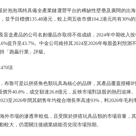
基於泡泡瑪特具備全產業鏈運營平台的稀缺性壁壘及廣闊的出海前
，並予目標價135.48港元，較上周五收市價104.2港元尚有30%
盒產品的公司名創優品亦取得不俗成績，2024年中期收入按年增長2
9.6%提升至43.7%。中金公司維持其2024至2026年每股盈利預
，維持「跑贏行業」評級。
70項
魯可是以拼搭角色類玩具為核心的品牌，其產品覆蓋授權IP與自
日股價升40.8%，成交額達26.8億元，反映市場對該股的熱烈追
023至2026年間其銷售年均複合增長率高達93%，料2026年毛利率
外市場的滲透率較低，且受限於拼搭玩具品類的市場容量，其
動較大，仍需關注後續業績能否兌現市場預期。