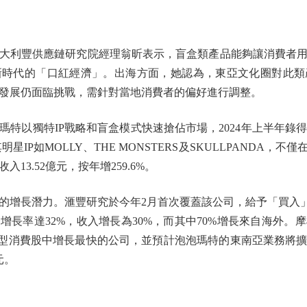
利豐供應鏈研究院經理翁昕表示，盲盒類產品能夠讓消費者用
新時代的「口紅經濟」。出海方面，她認為，東亞文化圈對此類
發展仍面臨挑戰，需針對當地消費者的偏好進行調整。
獨特IP戰略和盲盒模式快速搶佔市場，2024年上半年錄得收入
。其明星IP如MOLLY、THE MONSTERS及SKULLPANDA
13.52億元，按年增259.6%。
長潛力。滙豐研究於今年2月首次覆蓋該公司，給予「買入」評級
均複合增長率達32%，收入增長為30%，而其中70%增長來自海外
大型消費股中增長最快的公司，並預計泡泡瑪特的東南亞業務將擴
元。