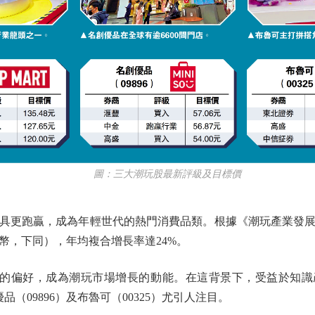
圖：三大潮玩股最新評級及目標價
跑贏，成為年輕世代的熱門消費品類。根據《潮玩產業發展報
民幣，下同），年均複合增長率達24%。
偏好，成為潮玩市場增長的動能。在這背景下，受益於知識產
品（09896）及布魯可（00325）尤引人注目。