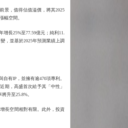
景，值得估值溢價，將其2025
的漲幅空間。
5%至77.59億元；純利11.
測不變，並基於2025年預測業績上調
有IP，並擁有逾470項專利。
捧。近期，高盛首次給予其「中性」
將升至25.8%。
增長空間相對有限。此外，投資