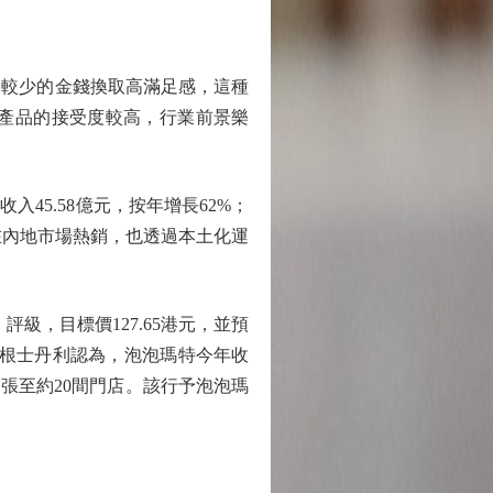
較少的金錢換取高滿足感，這種
產品的接受度較高，行業前景樂
45.58億元，按年增長62%；
，不僅在內地市場熱銷，也透過本土化運
，目標價127.65港元，並預
。摩根士丹利認為，泡泡瑪特今年收
張至約20間門店。該行予泡泡瑪