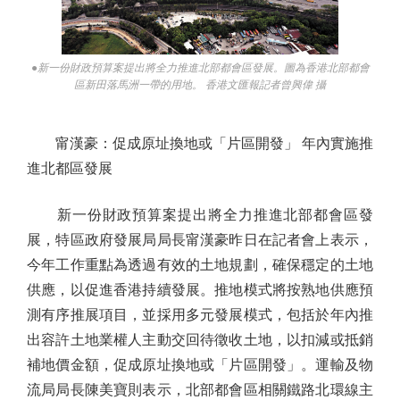
●新一份財政預算案提出將全力推進北部都會區發展。圖為香港北部都會
區新田落馬洲一帶的用地。 香港文匯報記者曾興偉 攝
甯漢豪：促成原址換地或「片區開發」 年內實施推
進北都區發展
新一份財政預算案提出將全力推進北部都會區發
展，特區政府發展局局長甯漢豪昨日在記者會上表示，
今年工作重點為透過有效的土地規劃，確保穩定的土地
供應，以促進香港持續發展。推地模式將按熟地供應預
測有序推展項目，並採用多元發展模式，包括於年內推
出容許土地業權人主動交回待徵收土地，以扣減或抵銷
補地價金額，促成原址換地或「片區開發」。運輸及物
流局局長陳美寶則表示，北部都會區相關鐵路北環線主