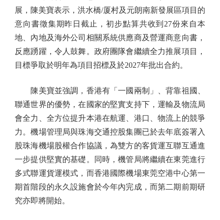
展，陳美寶表示，洪水橋/厦村及元朗南新發展區項目的
意向書徵集期昨日截止，初步點算共收到27份來自本
地、內地及海外公司相關系統供應商及營運商意向書，
反應踴躍，令人鼓舞。政府團隊會繼續全力推展項目，
目標爭取於明年為項目招標及於2027年批出合約。
陳美寶並強調，香港有「一國兩制」、背靠祖國、
聯通世界的優勢，在國家的堅實支持下，運輸及物流局
會全力、全方位提升本港在航運、港口、物流上的競爭
力。機場管理局與珠海交通控股集團已於去年底簽署入
股珠海機場股權合作協議，為雙方的客貨運互聯互通進
一步提供堅實的基礎。同時，機管局將繼續在東莞進行
多式聯運貨運模式，而香港國際機場東莞空港中心第一
期首階段的永久設施會於今年內完成，而第二期前期研
究亦即將開始。