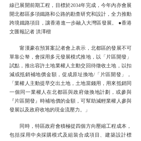
線已展開前期工程，目標於2034年完成，今年內亦會展
開北都區多項鐵路和公路的勘查研究和設計，全力推動
跨境鐵路項目，讓香港進一步融入大灣區發展。 ●香港
文匯報記者 洪澤楷
甯漢豪在預算案記者會上表示，北都區的發展不可
單靠公帑，會採用多元發展模式推地，以「片區開發」
試點，推出容許土地業權人主動交回待徵收土地，以扣
減或抵銷補地價金額，促成原址換地/「片區開發」，
「業權人主動提早交出土地，土地當錢用，用來抵銷同
一個同一業權人在北都區與政府做換地計劃，或參與
『片區開發』時補地價的金額，可幫助減輕業權人參與
發展以及政府收地的現金流壓力。」
同時，特區政府會積極從四個方向壓縮工程成本，
包括採用中央採購模式及組裝合成項目、建築設計標