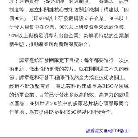
才；通過實行「揭榜掛帥」遴選制度、「賽馬式」競爭
制度等，建立起關鍵核心技術攻關新機制；構建以「四
個90%」（即90%以上研發機構設立在企業、90%以上
研發人員集中在企業、90%以上研發資金來源於企業、
90%以上職務發明專利出自企業）為鮮明特點的企業創
新生態，推動產業鏈創新鏈深度融合。
譚章熹給研發團隊定下目標：每年都要進行一次技
術更新，做出性能更優的芯片。就在剛剛過去不久的春
節，譚章熹和研發工程師們依然全力撲在技術攻關上。
經過不斷攻堅克難，睿思芯科迅速成長為RISC-V領域
的領軍企業，目前已研發出多款高能效、高算力的處理
器產品，並與世界500強中的多家芯片核心頭部廠商合
作落地，為其提供IP授權和SoC定製化開發合作。
讀香港文匯報PDF版面