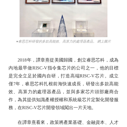
●睿思芯科研發的多款高能效、高算力的處理器產品。 網上圖片
2018年，譚章熹從美國歸國，創立睿思芯科，成為
內地最早做RISC-V指令集芯片的公司之一，他的目標
是完全立足於國內自研，打造高端RISC-V芯片。成立
僅7年，睿思芯科扎根前海快速成長，研發出多款高能
效、高算力的處理器產品，並與多家芯片頭部廠商合
作，為其提供知識產權授權和系統級芯片定製化開發服
務，在RISC-V芯片開發領域闖出一片天地。
在譚章熹看來，政策將產業基礎、金融資本、人才